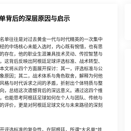
单背后的深层原因与启示
名单往往是对过去黄金一代与时代精英的一次集中
经的中场核心未能入选时，内心既有惋惜，也有思
的存在，他的职业生涯兼具技术灵动、传控智慧与
，这背后反映出阿根廷足球评选标准、战术转型、
本文将从四个方面展开探讨：其一，评选标准与公
象原因；其二，战术体系与角色取舍，解释为何他
风格与时代诉求之间的矛盾，折射出个体特质与整
向，总结这次遗憾背后的深远意义。通过这四个维
，也能思考阿根廷足球如何在个人与团队、传统与
的评价，更是对阿根廷足球文化与未来路径的深刻
开评选标准的复杂性。在阿根廷，所谓“大名单”并