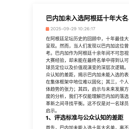
巴内加未入选阿根廷十年大名
2025-09-29 10:26:17
在阿根廷足坛历史的回顾中，十年最佳大
呈现。然而，当人们发现以巴内加这位曾
考。巴内加作为阿根廷十余年间不可忽视
大赛经验，却未能在最终名单中得到认可
球员定位以及价值观演变的深层次逻辑。
众认知的差距，揭示巴内加未能入选的表
在集体框架中地位难以固化；其三，个人
体趋势的张力；其四，启示与未来发展方
度的分析，我们不仅能理解巴内加的落选
革新之间寻找平衡。这不仅是对一名球员
启示。
1、评选标准与公众认知的差距
首先，巴内加未能入选十年大名单，离不