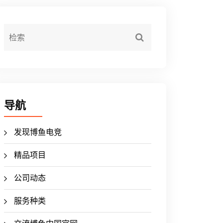
导航
发现博鱼电竞
精品项目
公司动态
服务种类