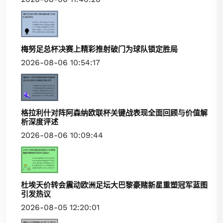
梅努足总杯决赛上精彩推射破门为球队锁定胜局
2026-08-06 10:54:17
格拉利什对阵阿森纳欧联杯关键战表现全面回顾与价值解
析深度评述
2026-08-06 10:09:44
杜埃天价转会震动欧洲足坛大巴黎豪赌新星重塑冠军蓝图
引发热议
2026-08-05 12:20:01