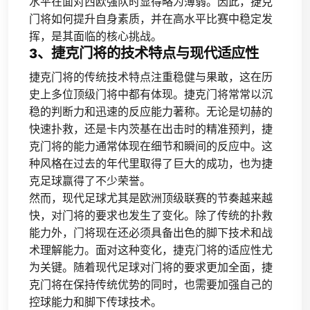
水平在面对西欧强队时显得略为薄弱。因此，捷克
门将如何提升自身素质，并在高水平比赛中稳定发
挥，是其面临的核心挑战。
3、捷克门将的技术特点与现代适应性
捷克门将的传统技术特点注重稳健与果敢，这在历
史上多位顶级门将中都有体现。捷克门将常常以沉
稳的判断力和迅速的反应能力著称。无论是切赫的
快速扑救，还是卡内茨基在出击时的精准预判，捷
克门将的能力通常体现在细节和瞬间的反应中。这
种风格在过去的年代里取得了巨大的成功，也为捷
克足球赢得了不少荣誉。
然而，现代足球尤其是欧洲顶级联赛的节奏越来越
快，对门将的要求也发生了变化。除了传统的扑救
能力外，门将现在还必须具备出色的脚下技术和战
术理解能力。面对这种变化，捷克门将的适应性尤
为关键。随着现代足球对门将的要求更加全面，捷
克门将在保持传统优势的同时，也需要加强自己的
控球能力和脚下传球技术。