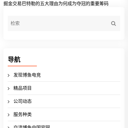
掘金交易巴特勒的五大理由为何成为夺冠的重要筹码
导航
发现博鱼电竞
精品项目
公司动态
服务种类
交流博鱼中国官网