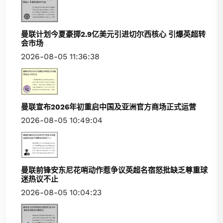
曼联计划今夏豪掷2.9亿美元引进切尔西核心 引爆英超转
会市场
2026-08-05 11:36:38
曼联宣布2026年初重启中国及亚洲官方商场正式运营
2026-08-05 10:49:04
曼联前锋安东尼花哨动作惹争议英超名宿怒批缺乏尊重球
迷热议不止
2026-08-05 10:04:23