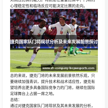
心理稳定性和临场反应可能决定比赛的走向。
总的来说，捷克门将的未来发展前景依然乐观，只
要继续加强青训，提升技术和战术适应性，捷克有
望培养出更多具备国际竞争力的门将，继续在国际
足球舞台上占据一席之地。
总结：
通过对捷克国家队门将现状及其未来发展的分析，