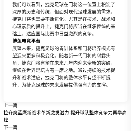
我们可以看到，捷克足球在门将这一位置上积淀了
深厚的历史和传统，但面对现代足球发展的需求，
捷克门将也需要不断进化。尤其是在技术、战术和
心理素质的提升上，捷克门将应当在继承传统的基
础上，适应国际比赛中日益激烈的竞争。
博鱼电竞平台
展望未来，捷克足球的青训体系和门将培养模式有
望迎来更多积极变化。随着新一代门将的崭露头
角，捷克门将有望在未来几年内迎来全新的突破，
继续在世界足坛占有一席之地。通过持续的技术提
升和战术适应，捷克门将的整体水平有望不断提
升，为捷克足球的未来发展提供强有力的支撑。
上一篇
拉齐奥蓝鹰新战术革新激发潜力 提升球队整体竞争力再攀高
峰
下一篇