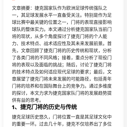
文章摘要：捷克国家队作为欧洲足球传统强队之
一，其足球发展水平一直备受关注。特别是作为足
球比赛中最关键的位置之一，门将的表现直接影响
球队的整体实力。本文通过分析捷克国家队当前门
将的现状，从多个角度探讨了捷克门将的个人能
力、技术特点、战术适应性及其未来发展前景。首
先，文章回顾了捷克门将的历史传统和现状，分析
了各类门将的不同风格；接着，重点分析了现役门
将的表现以及面临的挑战；随后，讨论了捷克门将
的技术特点及如何适应现代足球的要求；最后，文
章展望了捷克门将未来发展的可能路径，包括青年
门将的培养和在国际舞台上的竞争力。通过多维度
的探讨，本文力求为捷克国家队门将的发展趋势提
供有益的思考。
1、捷克门将的历史与传统
捷克足球历史悠久，门将位置一直是其足球文化中
的重要一环。过去几十年，捷克不仅培养出了多位