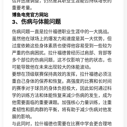
信并迅速调整，仍然是其职业生涯能否持续增长的
重要考量。
博鱼电竞官方网站
3、伤病与体能问题
伤病问题一直是拉什福德职业生涯中的一大挑战。
虽然他在球场上的爆发力和速度是其一大优势，但
过度依赖这些身体素质也使得他容易受到一些较为
严重的伤病困扰。拉什福德曾经历过肩部、背部等
多个部位的伤病问题，这不仅影响了他的状态，也
可能导致他在未来出现较大的体能波动。
要想在顶级联赛保持高效的发挥，拉什福德必须注
重自己身体的保养和恢复。高强度的比赛和长时间
的赛季对于球员的身体负担极大，因此如何通过科
学的训练方法和体能恢复来减少伤病的发生，成为
他需要面临的重要课题。加强核心力量训练，注重
柔韧性和肌肉群的平衡，将有助于减少伤病对他发
展的影响。
与此同时，拉什福德也需要在比赛中学会更合理地