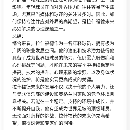
影响。年轻球员在面对外界压力时往往容易产生焦
虑，尤其是当媒体和球迷的关注过多时。因此，如
何保持专注并应对外界的高期望，是拉什福德未来
必须解决的心理课题之一。
总结：
综合来看，拉什福德作为一名年轻球员，拥有极为
广阔的职业发展空间。他的速度和技术潜力使得他
具备了成为世界级球员的能力，但仍需克服伤病和
心理挑战等问题，才能在未来的赛季中持续稳定地
提高。技术的提升、心理素质的增强、以及身体状
况的维护，将是他实现更高成就的关键。
拉什福德未来的发展不仅取决于他的个人努力，还
与曼联俱乐部的建设和英格兰国家队的竞争环境息
息相关。若能在一个稳定、支持的环境中成长，并
不断提升自我，他有望成为世界足坛的顶级球员。
无论面对怎样的挑战，拉什福德的未来仍充满希
望，值得球迷和专家们的期待。