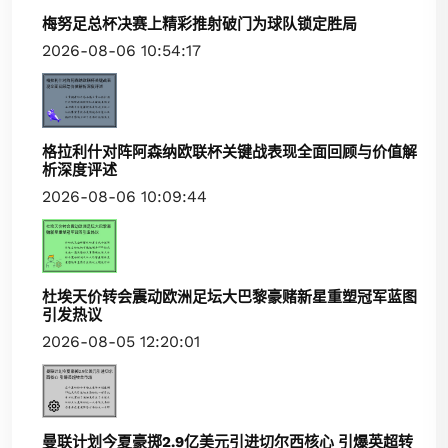
梅努足总杯决赛上精彩推射破门为球队锁定胜局
2026-08-06 10:54:17
格拉利什对阵阿森纳欧联杯关键战表现全面回顾与价值解
析深度评述
2026-08-06 10:09:44
杜埃天价转会震动欧洲足坛大巴黎豪赌新星重塑冠军蓝图
引发热议
2026-08-05 12:20:01
曼联计划今夏豪掷2.9亿美元引进切尔西核心 引爆英超转