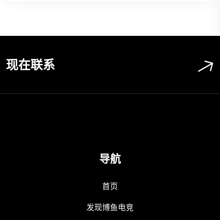
现在联系
导航
首页
发现博鱼电竞