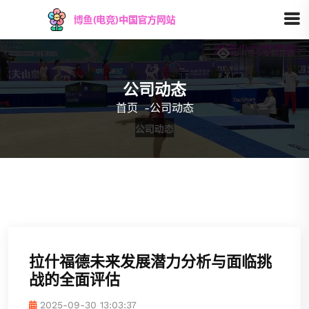
公司动态
首页
-
公司动态
拉什福德未来发展潜力分析与面临挑
战的全面评估
2025-09-30 13:03:37