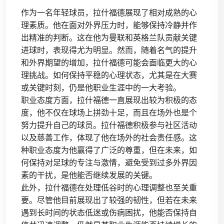
作为一名年轻球员，拉什福德展现了相对成熟的心
理素质。他在面对外界压力时，能够保持冷静并作
出精准的判断。这在他为曼联和英格兰队贡献关键
进球时，表现得尤为明显。然而，随着名气的提升
和外界期望的增加，拉什福德可能会面临更大的心
理挑战。如何保持平稳的心理状态，尤其是在大赛
或关键时刻，仍是他职业生涯中的一大考验。
职业态度方面，拉什福德一直展现出较为积极的态
度，他不仅在球场上拼劲十足，而且在场外也是个
努力提升自己的球员。拉什福德积极参与社区活动
以及慈善工作，体现了他在场外的社会责任感。这
种职业态度为他赢得了广泛的尊重，但在未来，如
何保持对足球的专注与激情，避免受到过多外界因
素的干扰，是他能否继续发展的关键。
此外，拉什福德在处理低谷时的心理调整也至关重
要。尽管他目前展现出了较强的韧性，但若在未来
遇到长时间的状态低迷或伤病困扰，他能否保持自