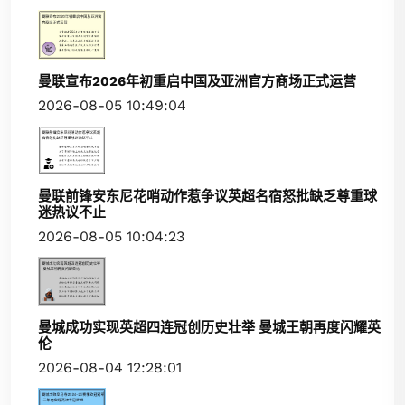
曼联宣布2026年初重启中国及亚洲官方商场正式运营
2026-08-05 10:49:04
曼联前锋安东尼花哨动作惹争议英超名宿怒批缺乏尊重球
迷热议不止
2026-08-05 10:04:23
曼城成功实现英超四连冠创历史壮举 曼城王朝再度闪耀英
伦
2026-08-04 12:28:01