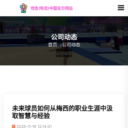
公司动态
首页
-
公司动态
未来球员如何从梅西的职业生涯中汲
取智慧与经验
2025-11-19 12:14:01