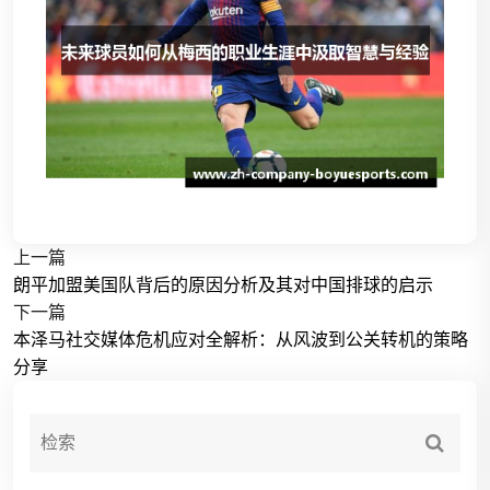
上一篇
朗平加盟美国队背后的原因分析及其对中国排球的启示
下一篇
本泽马社交媒体危机应对全解析：从风波到公关转机的策略
分享