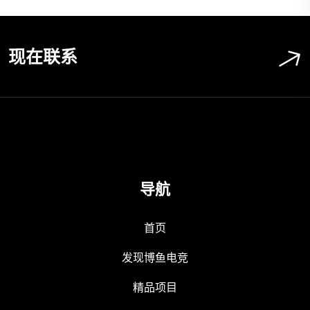
现在联系
导航
首页
发现博鱼电竞
精品项目