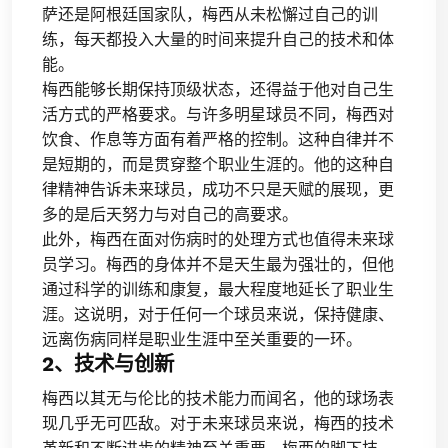
萨还是阿根廷国家队，梅西从未松懈过自己的训
练，每天都投入大量的时间来提升自己的技术和体
能。
梅西能够长期保持顶级状态，还得益于他对自己生
活方式的严格要求。与许多明星球员不同，梅西对
饮食、作息等方面有着严格的控制。这种自律并不
是短期的，而是贯穿整个职业生涯的。他的这种自
律精神告诉未来球员，成功不只是天赋的展现，更
多的是后天努力与对自己的高要求。
此外，梅西在面对伤病时的处理方式也值得未来球
员学习。梅西的身体并不是天生最为强壮的，但他
通过科学的训练和康复，最大程度地延长了职业生
涯。这说明，对于任何一个球员来说，保持健康、
远离伤病同样是职业生涯中至关重要的一环。
2、技术与创新
梅西以其无与伦比的技术能力而闻名，他的球场表
现几乎无可匹敌。对于未来球员来说，梅西的技术