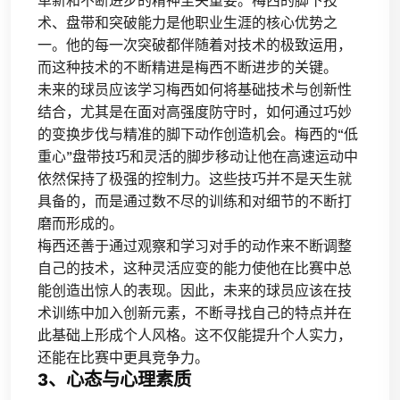
革新和不断进步的精神至关重要。梅西的脚下技
术、盘带和突破能力是他职业生涯的核心优势之
一。他的每一次突破都伴随着对技术的极致运用，
而这种技术的不断精进是梅西不断进步的关键。
未来的球员应该学习梅西如何将基础技术与创新性
结合，尤其是在面对高强度防守时，如何通过巧妙
的变换步伐与精准的脚下动作创造机会。梅西的“低
重心”盘带技巧和灵活的脚步移动让他在高速运动中
依然保持了极强的控制力。这些技巧并不是天生就
具备的，而是通过数不尽的训练和对细节的不断打
磨而形成的。
梅西还善于通过观察和学习对手的动作来不断调整
自己的技术，这种灵活应变的能力使他在比赛中总
能创造出惊人的表现。因此，未来的球员应该在技
术训练中加入创新元素，不断寻找自己的特点并在
此基础上形成个人风格。这不仅能提升个人实力，
还能在比赛中更具竞争力。
3、心态与心理素质