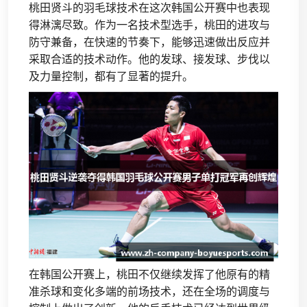
桃田贤斗的羽毛球技术在这次韩国公开赛中也表现
得淋漓尽致。作为一名技术型选手，桃田的进攻与
防守兼备，在快速的节奏下，能够迅速做出反应并
采取合适的技术动作。他的发球、接发球、步伐以
及力量控制，都有了显著的提升。
在韩国公开赛上，桃田不仅继续发挥了他原有的精
准杀球和变化多端的前场技术，还在全场的调度与