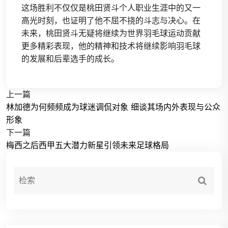
这场胜利不仅仅是桃田贤斗个人职业生涯中的又一
高光时刻，也证明了他不屈不挠的斗志与决心。在
未来，桃田贤斗无疑将继续为世界羽毛球运动贡献
更多精彩表现，他的精神和技术将继续影响羽毛球
的发展和后辈选手的成长。
上一篇
林加德为何频频成为球迷调侃对象 细谈其场内外表现与公众
形象
下一篇
梅西之后西甲五大潜力新星引领未来足球格局