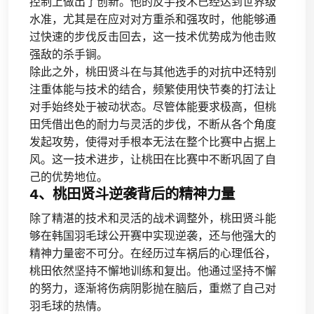
控制上做出了创新。他的反手技术已经达到世界级
水准，尤其是在应对对方重杀和强攻时，他能够通
过快速的步伐反击回去，这一技术优势成为他击败
强敌的杀手锏。
除此之外，桃田贤斗在与其他选手的对抗中还特别
注重体能与技术的结合，频繁使用快节奏的打法让
对手始终处于被动状态。尽管体能要求极高，但桃
田凭借出色的耐力与灵活的步伐，不断从各个角度
发起攻势，使得对手根本无法在整个比赛中占据上
风。这一技术进步，让桃田在比赛中不断巩固了自
己的优势地位。
4、桃田贤斗逆袭背后的精神力量
除了精湛的技术和灵活的战术调整外，桃田贤斗能
够在韩国羽毛球公开赛中实现逆袭，还与他强大的
精神力量密不可分。在经历过车祸后的心理低谷，
桃田依然坚持不懈地训练和复出。他通过坚持不懈
的努力，逐渐将伤病阴影抛在脑后，重燃了自己对
羽毛球的热情。