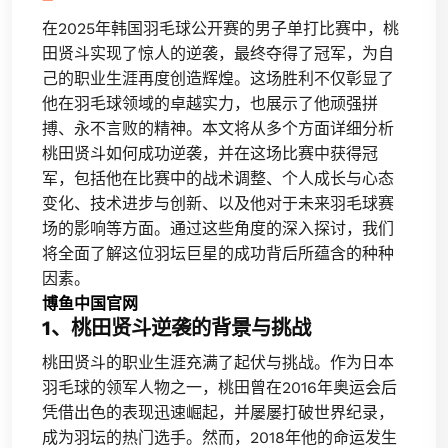
在2025年韩国羽毛球公开赛的男子单打比赛中，桃
田贤斗实现了惊人的逆袭，最终夺得了冠军，为自
己的职业生涯再度创造辉煌。这场胜利不仅彰显了
他在羽毛球领域的卓越实力，也展示了他顽强拼
搏、永不言败的精神。本文将从多个方面详细分析
桃田贤斗如何成功逆袭，并在这场比赛中获得冠
军，包括他在比赛中的战术调整、个人成长与心态
变化、技术进步与创新、以及他对于未来羽毛球赛
场的影响等方面。通过这些角度的深入探讨，我们
将全面了解这位羽坛巨星的成功背后所蕴含的种种
因素。
博鱼中国官网
1、桃田贤斗逆袭的背景与挑战
桃田贤斗的职业生涯充满了起伏与挑战。作为日本
羽毛球的领军人物之一，桃田曾在2016年奥运会后
凭借出色的表现迅速崛起，并屡屡打破世界纪录，
成为羽坛的热门选手。然而，2018年他的命运发生