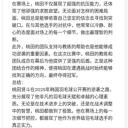
在赛场上，桃田不仅展现了超强的抗压能力，还体
现了他顽强的求胜欲望。无论面对怎样的困难局
面，桃田总是能够依靠自己坚定的信念去寻找到突
破口。在与其他选手的对抗中，他常常以冷静、耐
心的态度面对场上的每一个细节，做出最理智的判
断。
此外，桃田的团队支持与教练的帮助也是他能够成
功逆袭的重要因素。在这次比赛中，桃田的教练和
团队成员在幕后为他提供了坚强的后盾。正是这种
团结合作的精神，使得桃田在遭遇挑战时始终能够
找到正确的方向，最终夺得冠军。
总结：
桃田贤斗在2025年韩国羽毛球公开赛的逆袭之路，
充分展现了他非凡的羽毛球天赋和卓越的心理素
质。无论是在技术进步上的突破，还是在战术调整
中的智慧，桃田都做到了极致。他在赛场上的每一
次细节把控，都展现了他作为世界级羽毛球选手的
真正实力。