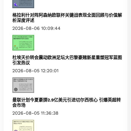
格拉利什对阵阿森纳欧联杯关键战表现全面回顾与价值解
析深度评述
2026-08-06 10:09:44
杜埃天价转会震动欧洲足坛大巴黎豪赌新星重塑冠军蓝图
引发热议
2026-08-05 12:20:01
曼联计划今夏豪掷2.9亿美元引进切尔西核心 引爆英超转
会市场
2026-08-05 11:36:38