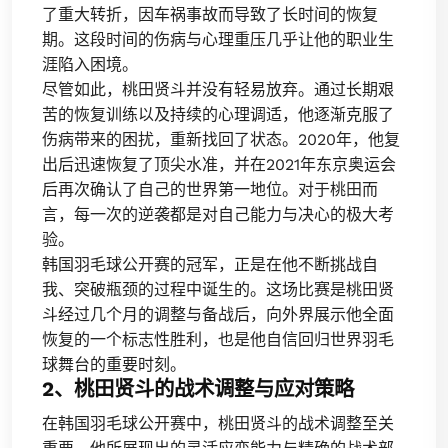
了重大转折，因车祸事故而导致了长时间的恢复
期。这段时间的伤病与心理重压几乎让他的职业生
涯陷入困境。
尽管如此，桃田贤斗并没有轻易放弃。通过长期艰
苦的恢复训练以及持续的心理调适，他逐渐克服了
伤病带来的困扰，重新找回了状态。2020年，他复
出后迅速恢复了顶尖水准，并在2021年东京奥运会
后再次确认了自己的世界第一地位。对于桃田而
言，每一次的逆袭都是对自己能力与决心的极大考
验。
韩国羽毛球公开赛的冠军，正是在他不断挑战自
我、突破瓶颈的过程中诞生的。这场比赛是桃田贤
斗经过几个月的调整与备战后，向外界展示他全面
恢复的一个标志性胜利，也是他自信回归世界羽毛
球舞台的重要时刻。
2、桃田贤斗的战术调整与应对策略
在韩国羽毛球公开赛中，桃田贤斗的战术调整至关