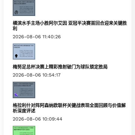
横滨水手主场小胜阿尔艾因 亚冠半决赛首回合迎来关键胜
利
2026-08-06 11:40:26
梅努足总杯决赛上精彩推射破门为球队锁定胜局
2026-08-06 10:54:17
格拉利什对阵阿森纳欧联杯关键战表现全面回顾与价值解
析深度评述
2026-08-06 10:09:44