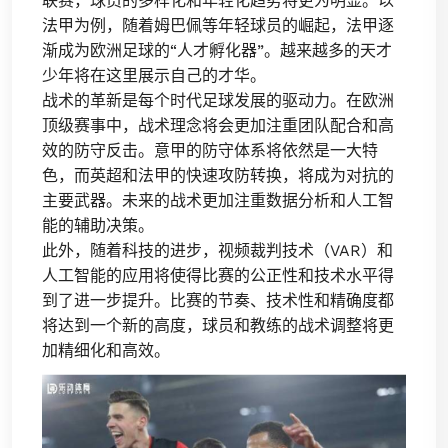
联赛，球员的多样化和年轻化趋势将更为明显。以
法甲为例，随着姆巴佩等年轻球员的崛起，法甲逐
渐成为欧洲足球的“人才孵化器”。越来越多的天才
少年将在这里展示自己的才华。
战术的革新是每个时代足球发展的驱动力。在欧洲
顶级赛事中，战术理念将会更加注重团队配合和高
效的防守反击。意甲的防守体系将依然是一大特
色，而英超和法甲的快速攻防转换，将成为对抗的
主要武器。未来的战术更加注重数据分析和人工智
能的辅助决策。
此外，随着科技的进步，视频裁判技术（VAR）和
人工智能的应用将使得比赛的公正性和技术水平得
到了进一步提升。比赛的节奏、技术性和精确度都
将达到一个新的高度，球员和教练的战术调整将更
加精细化和高效。