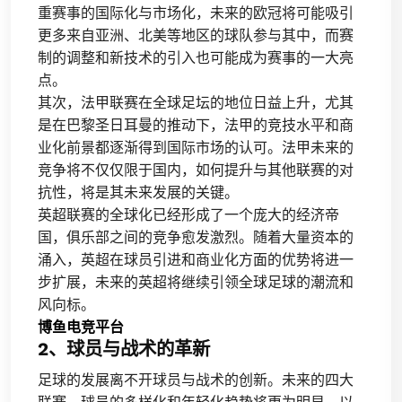
重赛事的国际化与市场化，未来的欧冠将可能吸引
更多来自亚洲、北美等地区的球队参与其中，而赛
制的调整和新技术的引入也可能成为赛事的一大亮
点。
其次，法甲联赛在全球足坛的地位日益上升，尤其
是在巴黎圣日耳曼的推动下，法甲的竞技水平和商
业化前景都逐渐得到国际市场的认可。法甲未来的
竞争将不仅仅限于国内，如何提升与其他联赛的对
抗性，将是其未来发展的关键。
英超联赛的全球化已经形成了一个庞大的经济帝
国，俱乐部之间的竞争愈发激烈。随着大量资本的
涌入，英超在球员引进和商业化方面的优势将进一
步扩展，未来的英超将继续引领全球足球的潮流和
风向标。
博鱼电竞平台
2、球员与战术的革新
足球的发展离不开球员与战术的创新。未来的四大