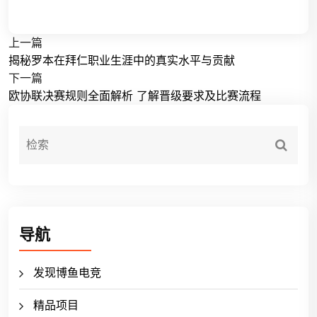
上一篇
揭秘罗本在拜仁职业生涯中的真实水平与贡献
下一篇
欧协联决赛规则全面解析 了解晋级要求及比赛流程
导航
发现博鱼电竞
精品项目