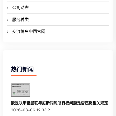
公司动态
服务种类
交流博鱼中国官网
热门新闻
欧足联审查曼联与尼斯同属所有权问题是否违反相关规定
2026-08-06 12:33:21