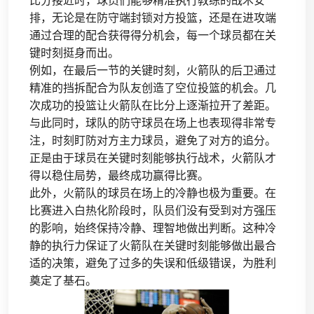
比分接近时，球员们能够精准执行教练的战术安
排，无论是在防守端封锁对方投篮，还是在进攻端
通过合理的配合获得得分机会，每一个球员都在关
键时刻挺身而出。
例如，在最后一节的关键时刻，火箭队的后卫通过
精准的挡拆配合为队友创造了空位投篮的机会。几
次成功的投篮让火箭队在比分上逐渐拉开了差距。
与此同时，球队的防守球员在场上也表现得非常专
注，时刻盯防对方主力球员，避免了对方的追分。
正是由于球员在关键时刻能够执行战术，火箭队才
得以稳住局势，最终成功赢得比赛。
此外，火箭队的球员在场上的冷静也极为重要。在
比赛进入白热化阶段时，队员们没有受到对方强压
的影响，始终保持冷静、理智地做出判断。这种冷
静的执行力保证了火箭队在关键时刻能够做出最合
适的决策，避免了过多的失误和低级错误，为胜利
奠定了基石。