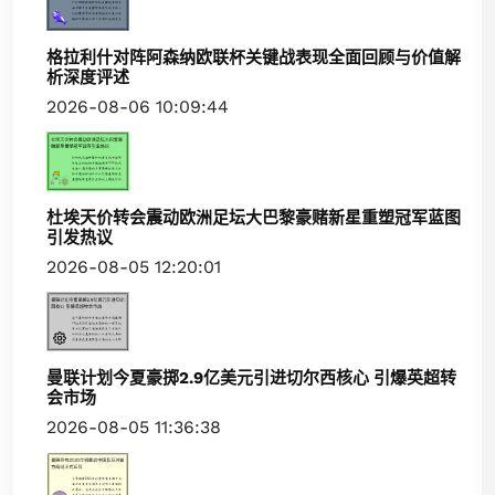
格拉利什对阵阿森纳欧联杯关键战表现全面回顾与价值解
析深度评述
2026-08-06 10:09:44
杜埃天价转会震动欧洲足坛大巴黎豪赌新星重塑冠军蓝图
引发热议
2026-08-05 12:20:01
曼联计划今夏豪掷2.9亿美元引进切尔西核心 引爆英超转
会市场
2026-08-05 11:36:38