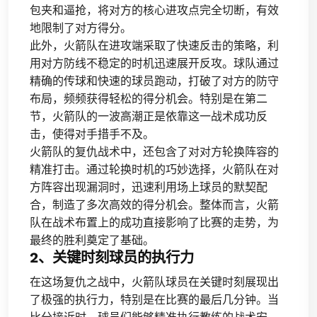
包夹和逼抢，将对方的核心进攻点完全切断，有效
地限制了对方得分。
此外，火箭队在进攻端采取了快速反击的策略，利
用对方防线不稳定的时机迅速展开反攻。球队通过
精确的传球和快速的球员跑动，打破了对方的防守
布局，频频获得轻松的得分机会。特别是在第二
节，火箭队的一波高潮正是依靠这一战术成功反
击，使得对手措手不及。
火箭队的复仇战术中，还包含了对对方轮换阵容的
精准打击。通过轮换时机的巧妙选择，火箭队在对
方阵容出现漏洞时，迅速利用场上球员的默契配
合，制造了多次高效的得分机会。整体而言，火箭
队在战术布置上的成功直接影响了比赛的走势，为
最终的胜利奠定了基础。
2、关键时刻球员的执行力
在这场复仇之战中，火箭队球员在关键时刻展现出
了极强的执行力，特别是在比赛的最后几分钟。当