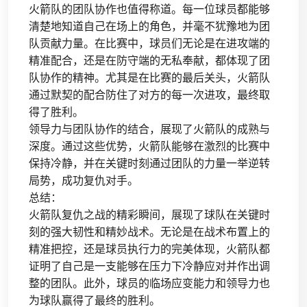
火箭队的团队协作也值得称道。每一位球员都能够
清楚地知道自己在场上的角色，并毫不犹豫地为团
队贡献力量。在比赛中，球员们无论是在进攻端的
精准配合，还是在防守端的无私奉献，都体现了团
队协作的精神。尤其是在比赛的最后关头，火箭队
通过默契的配合防住了对方的每一次进攻，最终取
得了胜利。
领导力与团队协作的结合，展现了火箭队的成熟与
深度。通过这些优势，火箭队能够在激烈的比赛中
保持冷静，并在关键时刻通过团队的力量一举逆转
局势，成功复仇对手。
总结：
火箭队复仇之战的精彩瞬间，展现了球队在关键时
刻的强大韧性和精妙战术。无论是在战术布置上的
精准把控，还是球员执行力的完美体现，火箭队都
证明了自己是一支能够在压力下冷静应对并作出调
整的团队。此外，球员的临场应变能力和领导力也
为球队赢得了最终的胜利。