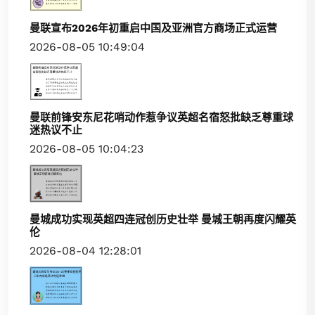
曼联宣布2026年初重启中国及亚洲官方商场正式运营
2026-08-05 10:49:04
曼联前锋安东尼花哨动作惹争议英超名宿怒批缺乏尊重球
迷热议不止
2026-08-05 10:04:23
曼城成功实现英超四连冠创历史壮举 曼城王朝再度闪耀英
伦
2026-08-04 12:28:01