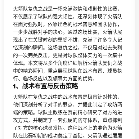
火箭队复仇之战是一场充满激情和戏剧性的比赛，
不仅展示了球队的强大韧性，还深刻体现了火箭队
在面对强敌时，依靠出色的战术智慧和团队协作，
一步步战胜对手的决心。通过这场比赛，火箭队展
现出了在关键时刻的坚韧不拔，充满了许多令人记
忆深刻的瞬间。这场复仇之战，不仅是对过去失利
的一次完美反击，更是对球队整体实力的一次集中
体现。本文将从多个角度详细解析火箭队复仇之战
中的精彩瞬间，重点展现球队在战术布置、球员执
行、临场反应以及领导力方面的优势。
1、战术布置与反击策略
火箭队在复仇之战中的战术布置是极具针对性的，
他们深刻分析了对手的弱点，并据此制定了攻防两
端的策略。球队主教练在赛前精心研究了对方的进
攻方式，并制定了一套强硬的防守体系，重点抑制
了对方的核心球员发挥。这种战术上的准备为火箭
队在比赛初期的成功奠定了基础。火箭队通过层层