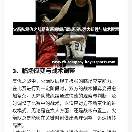
3、临场应变与战术调整
复仇之战中，火箭队展现了极强的临场应变能力。
在比赛进行到一定阶段时，双方的战术博弈变得愈
加复杂。火箭队教练组通过快速的观察与判断，及
时调整了比赛中的战术，以适应对方不断变化的进
攻模式。无论是在换人方面，还是战术布置上，火
箭队总是能够在关键时刻做出合理调整，迅速扭转
局面。