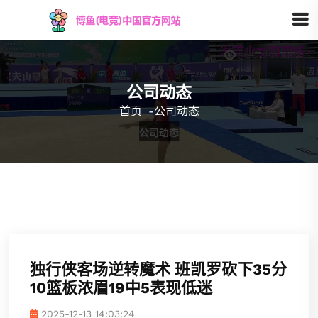
公司动态
首页
-
公司动态
独行侠客场逆转魔术 班凯罗砍下35分
10篮板浓眉19中5表现低迷
2025-12-13 14:03:24