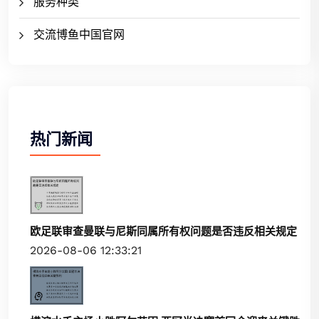
服务种类
交流博鱼中国官网
热门新闻
欧足联审查曼联与尼斯同属所有权问题是否违反相关规定
2026-08-06 12:33:21