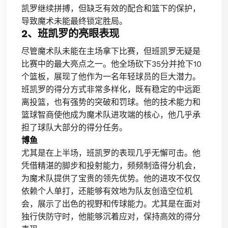
凯罗继续拼搏，但缺乏有效的配合和篮下的保护，
导致魔术未能最终锁定胜局。
2、班凯罗的亮眼表现
尽管魔术队未能在主场拿下比赛，但班凯罗无疑是
比赛中的最大亮点之一。他全场砍下35分并抢下10
个篮板，展现了他作为一名年轻球员的巨大潜力。
班凯罗的得分方式非常多样化，既有稳定的中远距
离投篮，也有强势的突破和罚球。他的技术能力和
篮球智商使他成为魔术队进攻端的核心，他几乎承
担了球队大部分的得分任务。
博鱼
尤其是在上半场，班凯罗的表现几乎无懈可击。他
凭借精湛的脚步和投射能力，频频制造得分机会，
为魔术队提供了宝贵的领先优势。他的进攻不仅仅
依赖个人单打，还能够有效地为队友创造空位机
会，展示了出色的视野和传球能力。尤其是在面对
独行侠防守时，他能够沉着应对，保持高效的得分