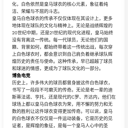
化，白色依然是皇马球衣的核心元素，象征着纯
洁、荣耀与不屈的斗志。
皇马白色球衣的传承不仅仅体现在其设计上，更多
地体现在球队的文化与精神上。无论是战绩辉煌的
20世纪中期，还是21世纪的现代化进程，皇马始终
没有背离这一传统。每一代球员，无论他们的国
籍、背景如何，都始终带着这一传统出战，每次穿
上白色球衣时，都会意识到自己肩负着继承球队辉
煌历史的责任与使命。这种传承，早已超越了球员
和球迷的情感，更成为了球队文化的一部分。
博鱼电竞
历史上，许多伟大的球员都曾身披这件白色球衣，
书写了一段段不可磨灭的传奇。无论是老一辈的迪
斯蒂法诺、亨托，还是现代的C罗、齐达内，他们在
球场上都以皇马白色球衣为荣，用不懈的努力和无
数的胜利让这件球衣变得更加传奇。可以说，皇马
的白色球衣不仅仅是一件运动装备，它是历史的见
证者，是辉煌的象征，是每一个皇马人心中的圣