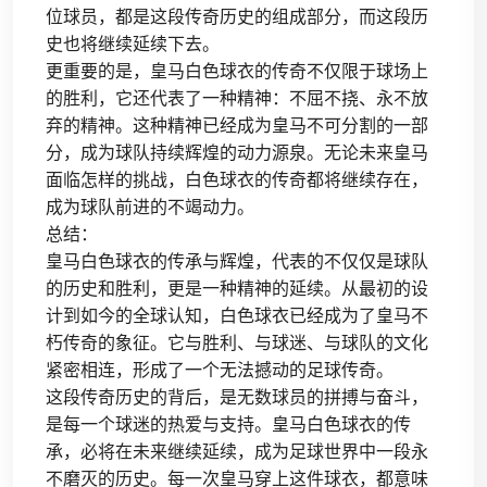
位球员，都是这段传奇历史的组成部分，而这段历
史也将继续延续下去。
更重要的是，皇马白色球衣的传奇不仅限于球场上
的胜利，它还代表了一种精神：不屈不挠、永不放
弃的精神。这种精神已经成为皇马不可分割的一部
分，成为球队持续辉煌的动力源泉。无论未来皇马
面临怎样的挑战，白色球衣的传奇都将继续存在，
成为球队前进的不竭动力。
总结：
皇马白色球衣的传承与辉煌，代表的不仅仅是球队
的历史和胜利，更是一种精神的延续。从最初的设
计到如今的全球认知，白色球衣已经成为了皇马不
朽传奇的象征。它与胜利、与球迷、与球队的文化
紧密相连，形成了一个无法撼动的足球传奇。
这段传奇历史的背后，是无数球员的拼搏与奋斗，
是每一个球迷的热爱与支持。皇马白色球衣的传
承，必将在未来继续延续，成为足球世界中一段永
不磨灭的历史。每一次皇马穿上这件球衣，都意味