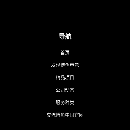
导航
首页
发现博鱼电竞
精品项目
公司动态
服务种类
交流博鱼中国官网