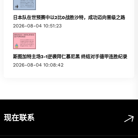
日本队在世预赛中以2比0战胜沙特，成功迈向晋级之路
2026-08-04 10:51:23
斯图加特主场3-1逆袭拜仁慕尼黑 终结对手德甲连胜纪录
2026-08-04 10:08:42
现在联系