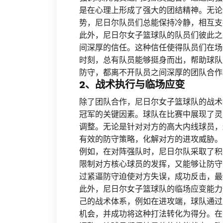
是在心理上形成了强大的团结精神。无论
势，尼日尔队员们总能保持冷静，相互支
此外，尼日尔女子篮球队的队员们彼此之
间深厚的信任。这种信任使得队员们在场
时刻，总有队员能够挺身而出，帮助球队
防守，都离不开队员之间深厚的团队合作
2、战术执行与临场应变
除了团队合作，尼日尔女子篮球队的战术
冠军的关键因素。球队在比赛中展现了灵
调整。无论是针对对方的高大内线球员，
有效的防守策略，化解对方的进攻威胁。
例如，在对阵强队时，尼日尔队采取了积
限制对方核心球员的发挥，又能够让防守
过紧逼防守迫使对方失误，成功反击，最
此外，尼日尔女子篮球队的临场应变能力
己的战术体系，例如在进攻端，球队通过
机会，并成功将这种打法转化为得分。在