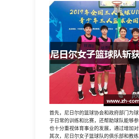
首先，尼日尔的篮球协会和政府部门为球
于日常的训练和比赛，还帮助球队能够参
也十分重视体育事业的发展，通过增加对
其次，尼日尔女子篮球队的俱乐部和教练