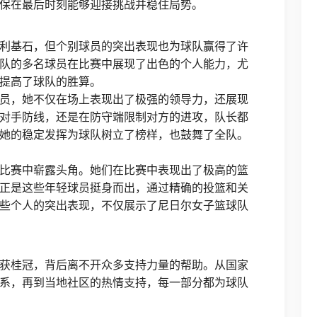
保在最后时刻能够迎接挑战并稳住局势。
利基石，但个别球员的突出表现也为球队赢得了许
队的多名球员在比赛中展现了出色的个人能力，尤
提高了球队的胜算。
员，她不仅在场上表现出了极强的领导力，还展现
对手防线，还是在防守端限制对方的进攻，队长都
她的稳定发挥为球队树立了榜样，也鼓舞了全队。
比赛中崭露头角。她们在比赛中表现出了极高的篮
正是这些年轻球员挺身而出，通过精确的投篮和关
些个人的突出表现，不仅展示了尼日尔女子篮球队
获桂冠，背后离不开众多支持力量的帮助。从国家
系，再到当地社区的热情支持，每一部分都为球队