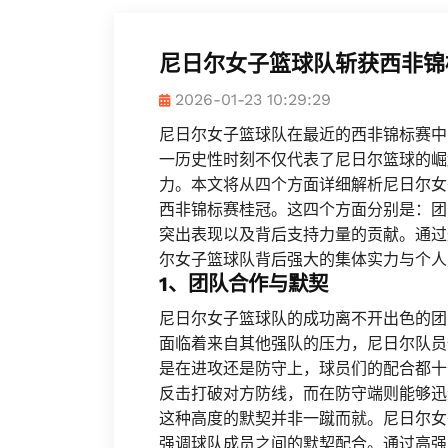
尼日尔女子篮球队斩获西非锦
2026-01-23 10:29:29
尼日尔女子篮球队在最近的西非锦标赛中
一历史性时刻不仅代表了尼日尔篮球的崛
力。本文将从四个方面详细解析尼日尔女
西非锦标赛桂冠。这四个方面分别是：团
突出表现以及背后支持力量的贡献。通过
尔女子篮球队背后强大的集体实力与个人
1、团队合作与默契
尼日尔女子篮球队的成功离不开出色的团
面临着来自其他强队的压力，尼日尔队员
是在进攻还是防守上，球员们的配合都十
反击打破对方防线，而在防守端则能够迅
这种高度的默契并非一蹴而就。尼日尔女
强调球队成员之间的默契配合。通过高强