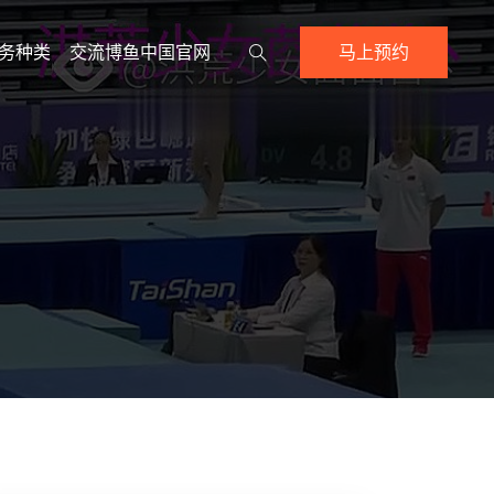
务种类
交流博鱼中国官网
马上预约