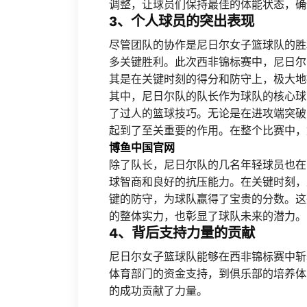
调整，让球员们保持最佳的体能状态，确
3、个人球员的突出表现
尽管团队的协作是尼日尔女子篮球队的胜
多关键胜利。此次西非锦标赛中，尼日尔
其是在关键时刻的得分和防守上，极大地
其中，尼日尔队的队长作为球队的核心球
了过人的篮球技巧。无论是在进攻端突破
起到了至关重要的作用。在整个比赛中，
博鱼中国官网
除了队长，尼日尔队的几名年轻球员也在
球智商和良好的抗压能力。在关键时刻，
键的防守，为球队赢得了宝贵的分数。这
的整体实力，也彰显了球队未来的潜力。
4、背后支持力量的贡献
尼日尔女子篮球队能够在西非锦标赛中斩
体育部门的资金支持，到俱乐部的培养体
的成功贡献了力量。