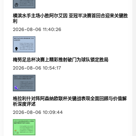
横滨水手主场小胜阿尔艾因 亚冠半决赛首回合迎来关键胜
利
2026-08-06 11:40:26
梅努足总杯决赛上精彩推射破门为球队锁定胜局
2026-08-06 10:54:17
格拉利什对阵阿森纳欧联杯关键战表现全面回顾与价值解
析深度评述
2026-08-06 10:09:44