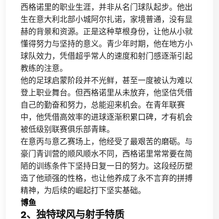
西格诺里的职业生涯，并非从名门球队起步。他出
生在意大利北部小城阿尔扎诺，家境普通，没有显
赫的背景和资源。正是这种草根身份，让他从小就
懂得努力与坚持的意义。青少年时期，他在地方小
球队效力，凭借超乎常人的速度和射门感逐渐引起
教练的注意。
他的足球启蒙阶段并不光鲜，甚至一度被认为难以
登上职业舞台。但西格诺里从未放弃，他坚信凭借
自己的勤奋和努力，总能迎来机会。在青年联赛
中，他凭借高效率的进球逐渐积累口碑，才有机会
被低级别联赛俱乐部青睐。
在意丙与意乙赛场上，他经受了最艰苦的磨砺。与
豪门青训营的顺风顺水不同，西格诺里常常要在简
陋的训练条件下坚持日复一日的努力。这段经历塑
造了他顽强的性格，也让他养成了永不言弃的拼搏
精神，为后续的崛起打下坚实基础。
博鱼
2、独特球风与射手特质