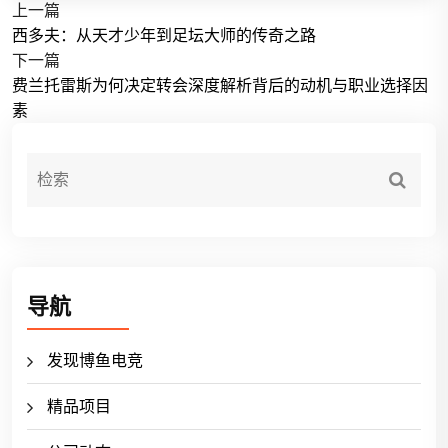
上一篇
西多夫：从天才少年到足坛大师的传奇之路
下一篇
费兰托雷斯为何决定转会深度解析背后的动机与职业选择因
素
导航
发现博鱼电竞
精品项目