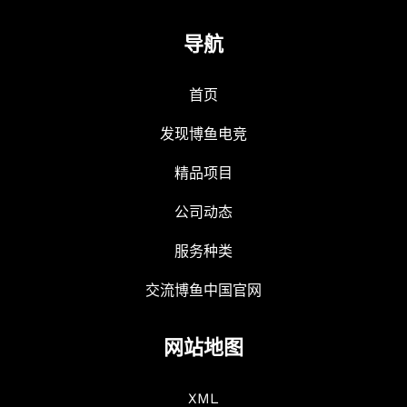
导航
首页
发现博鱼电竞
精品项目
公司动态
服务种类
交流博鱼中国官网
网站地图
XML