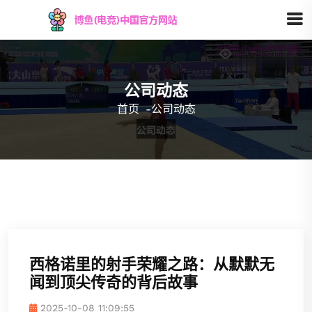
公司动态
首页
-
公司动态
西格诺里的射手荣耀之路：从默默无
闻到顶尖传奇的背后故事
2025-10-08 11:09:55