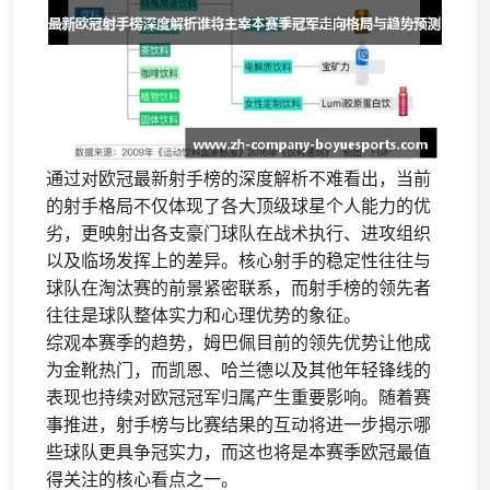
通过对欧冠最新射手榜的深度解析不难看出，当前
的射手格局不仅体现了各大顶级球星个人能力的优
劣，更映射出各支豪门球队在战术执行、进攻组织
以及临场发挥上的差异。核心射手的稳定性往往与
球队在淘汰赛的前景紧密联系，而射手榜的领先者
往往是球队整体实力和心理优势的象征。
综观本赛季的趋势，姆巴佩目前的领先优势让他成
为金靴热门，而凯恩、哈兰德以及其他年轻锋线的
表现也持续对欧冠冠军归属产生重要影响。随着赛
事推进，射手榜与比赛结果的互动将进一步揭示哪
些球队更具争冠实力，而这也将是本赛季欧冠最值
得关注的核心看点之一。