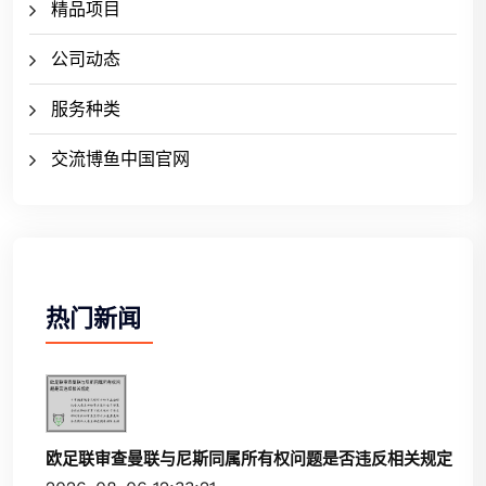
精品项目
公司动态
服务种类
交流博鱼中国官网
热门新闻
欧足联审查曼联与尼斯同属所有权问题是否违反相关规定