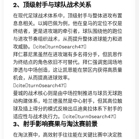
2、顶级射手与球队战术关系
在现代足球战术体系中，顶级射手与整体进攻布置
息息相关。以姆巴佩为例，他在皇马的定位不仅是
终结者，更是进攻端的牵引者，球队围绕他的跑位
与进攻节奏组织战术，从而提升整体进球能力和进
攻威胁。citeturn0search47
拜仁慕尼黑虽然在进攻端有多名得分手，但凯恩作
为终结点的角色依旧不可替代。拜仁强调宽阔场地
渗透与中场创造，这让凯恩能在禁区内获得高质量
机会，从而提高进球效率。
citeturn0search47
曼城的战术核心则是由中场控制推进与球员无球跑
动构建体系，哈兰德虽然是中心射手，但其高位触
球及插上得分的模式反映出瓜迪奥拉体系下射手的
适应性与战术执行力。citeturn0search47
3、射手影响赛果与淘汰赛前景
在淘汰赛中，高效射手往往能在关键比赛中决定胜