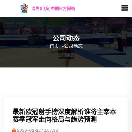
公司动态
首页
-
公司动态
最新欧冠射手榜深度解析谁将主宰本
赛季冠军走向格局与趋势预测
2026-02-22 12:57:36