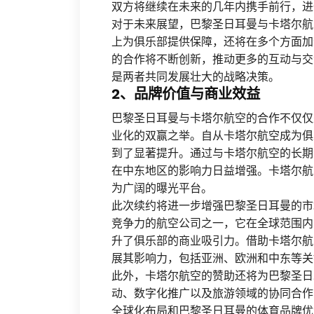
双方将继续在未来的几年内携手前行，进
对于未来展望，巴黎圣日耳曼与卡塔尔航
上为俱乐部提供保障，还将在多个方面加
的合作将不断创新，推动更多的互动与交
是两者共同发展壮大的战略决策。
2、品牌价值与商业效益
巴黎圣日耳曼与卡塔尔航空的合作不仅仅
业化的双赢之举。自从卡塔尔航空成为俱
到了显著提升。通过与卡塔尔航空的长期
在中东地区的影响力日益增强。卡塔尔航
为广阔的曝光平台。
此次续约将进一步增强巴黎圣日耳曼的市
竞争力的航空公司之一，它在全球范围内
升了俱乐部的商业吸引力。借助卡塔尔航
展其影响力，包括亚洲、欧洲和中东等关
此外，卡塔尔航空的赞助还将为巴黎圣日
动、数字化推广以及旅游领域的协同合作
全球化布局和巴黎圣日耳曼的体育品牌优