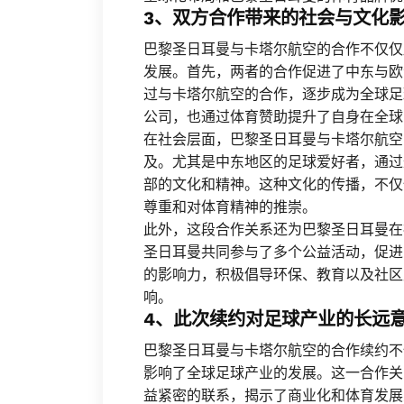
3、双方合作带来的社会与文化
巴黎圣日耳曼与卡塔尔航空的合作不仅仅
发展。首先，两者的合作促进了中东与欧
过与卡塔尔航空的合作，逐步成为全球足
公司，也通过体育赞助提升了自身在全球
在社会层面，巴黎圣日耳曼与卡塔尔航空
及。尤其是中东地区的足球爱好者，通过
部的文化和精神。这种文化的传播，不仅
尊重和对体育精神的推崇。
此外，这段合作关系还为巴黎圣日耳曼在
圣日耳曼共同参与了多个公益活动，促进
的影响力，积极倡导环保、教育以及社区
响。
4、此次续约对足球产业的长远
巴黎圣日耳曼与卡塔尔航空的合作续约不
影响了全球足球产业的发展。这一合作关
益紧密的联系，揭示了商业化和体育发展