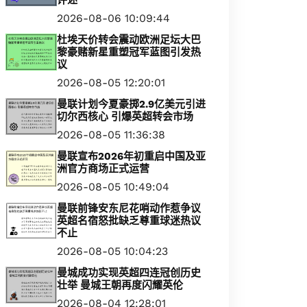
评述
2026-08-06 10:09:44
杜埃天价转会震动欧洲足坛大巴
黎豪赌新星重塑冠军蓝图引发热
议
2026-08-05 12:20:01
曼联计划今夏豪掷2.9亿美元引进
切尔西核心 引爆英超转会市场
2026-08-05 11:36:38
曼联宣布2026年初重启中国及亚
洲官方商场正式运营
2026-08-05 10:49:04
曼联前锋安东尼花哨动作惹争议
英超名宿怒批缺乏尊重球迷热议
不止
2026-08-05 10:04:23
曼城成功实现英超四连冠创历史
壮举 曼城王朝再度闪耀英伦
2026-08-04 12:28:01