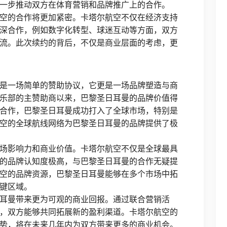
一步推动双方在体育营销和品牌推广上的合作。
空的合作将更加紧密。卡塔尔航空不仅在经济支持
深合作，例如数字化转型、球迷互动等方面，双方
流。此次续约的背后，不仅是商业层面的考虑，更
是一场简单的赞助协议，它更是一场品牌塑造与商
乐部的主赞助商以来，巴黎圣日耳曼的品牌价值得
合作，巴黎圣日耳曼成功打入了全球市场，特别是
空的全球航线网络为巴黎圣日耳曼的品牌提供了极
场影响力和商业价值。卡塔尔航空不仅是全球最具
的品牌认知度极高，与巴黎圣日耳曼的合作无疑提
空的品牌资源，巴黎圣日耳曼能够在多个市场中拓
键区域。
耳曼带来更为可观的商业回报。通过联合营销活
，双方能够共同拓展新的盈利渠道。卡塔尔航空的
势，将在未来几年内为双方带来更多的商业机会。