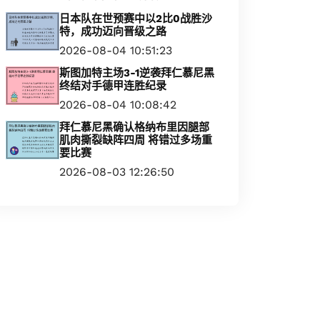
日本队在世预赛中以2比0战胜沙
特，成功迈向晋级之路
2026-08-04 10:51:23
斯图加特主场3-1逆袭拜仁慕尼黑
终结对手德甲连胜纪录
2026-08-04 10:08:42
拜仁慕尼黑确认格纳布里因腿部
肌肉撕裂缺阵四周 将错过多场重
要比赛
2026-08-03 12:26:50