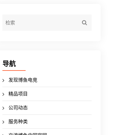
导航
发现博鱼电竞
精品项目
公司动态
服务种类