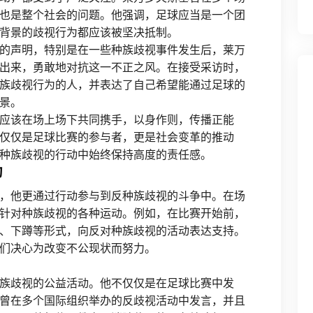
也是整个社会的问题。他强调，足球应当是一个团
背景的歧视行为都应该被坚决抵制。
的声明，特别是在一些种族歧视事件发生后，莱万
出来，勇敢地对抗这一不正之风。在接受采访时，
族歧视行为的人，并表达了自己希望能通过足球的
景。
应该在场上场下共同携手，以身作则，传播正能
仅仅是足球比赛的参与者，更是社会变革的推动
种族歧视的行动中始终保持高度的责任感。
动
，他更通过行动参与到反种族歧视的斗争中。在场
针对种族歧视的各种运动。例如，在比赛开始前，
、下蹲等形式，向反对种族歧视的活动表达支持。
们决心为改变不公现状而努力。
族歧视的公益活动。他不仅仅是在足球比赛中发
曾在多个国际组织举办的反歧视活动中发言，并且