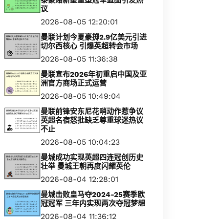
黎豪赌新星重塑冠军蓝图引发热
议
2026-08-05 12:20:01
曼联计划今夏豪掷2.9亿美元引进
切尔西核心 引爆英超转会市场
2026-08-05 11:36:38
曼联宣布2026年初重启中国及亚
洲官方商场正式运营
2026-08-05 10:49:04
曼联前锋安东尼花哨动作惹争议
英超名宿怒批缺乏尊重球迷热议
不止
2026-08-05 10:04:23
曼城成功实现英超四连冠创历史
壮举 曼城王朝再度闪耀英伦
2026-08-04 12:28:01
曼城击败皇马夺2024-25赛季欧
冠冠军 三年内实现两次夺冠梦想
2026-08-04 11:36:12