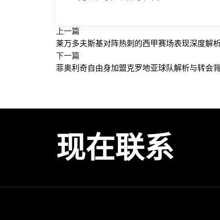
上一篇
莱万多夫斯基对阵热刺的西甲赛场表现深度解
下一篇
菲奥利奇自由身加盟克罗地亚球队解析与转会
现在联系