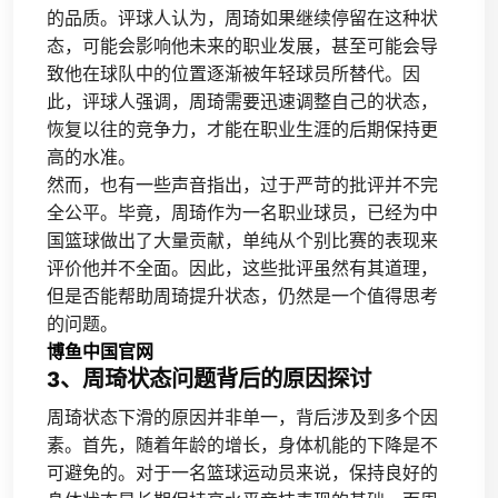
的品质。评球人认为，周琦如果继续停留在这种状
态，可能会影响他未来的职业发展，甚至可能会导
致他在球队中的位置逐渐被年轻球员所替代。因
此，评球人强调，周琦需要迅速调整自己的状态，
恢复以往的竞争力，才能在职业生涯的后期保持更
高的水准。
然而，也有一些声音指出，过于严苛的批评并不完
全公平。毕竟，周琦作为一名职业球员，已经为中
国篮球做出了大量贡献，单纯从个别比赛的表现来
评价他并不全面。因此，这些批评虽然有其道理，
但是否能帮助周琦提升状态，仍然是一个值得思考
的问题。
博鱼中国官网
3、周琦状态问题背后的原因探讨
周琦状态下滑的原因并非单一，背后涉及到多个因
素。首先，随着年龄的增长，身体机能的下降是不
可避免的。对于一名篮球运动员来说，保持良好的