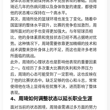
身体状态是长期保持高水平竞技表现的基础。而周
琦近几年的伤病问题以及身体恢复的速度，都使得
他的状态难以保持在一个高水平。
其次，周琦所处的篮球环境也发生了变化。随着中
国篮球的整体水平提升，比赛的竞争愈加激烈，周
琦所面对的对手也变得更加强大。与年轻球员相
比，他的身体素质和竞技状态已经不再占据绝对优
势。这种情况下，周琦需要依靠更加精细的技术和
战术调整来弥补身体上的不足，而这也是许多老将
所面临的挑战。
此外，周琦的心理状态也是影响他表现的重要因素
之一。在经历了多次重大比赛的失利和外界压力
后，周琦的心态可能受到了一定影响，这也反映在
了他的比赛状态中。缺乏足够的信心和斗志，常常
使得他在场上显得有些犹豫不决，进而影响了整体
表现。
4、周琦如何调整状态以延长职业生涯
面对当前的状态困境，周琦亟需通过多方面的努力