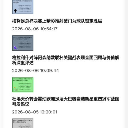
梅努足总杯决赛上精彩推射破门为球队锁定胜局
2026-08-06 10:54:17
格拉利什对阵阿森纳欧联杯关键战表现全面回顾与价值解
析深度评述
2026-08-06 10:09:44
杜埃天价转会震动欧洲足坛大巴黎豪赌新星重塑冠军蓝图
引发热议
2026-08-05 12:20:01