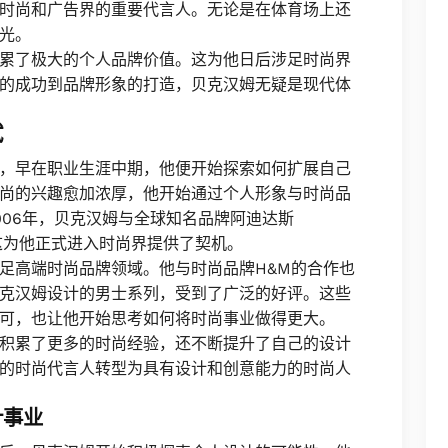
时尚和广告界的重要代言人。无论是在体育场上还
光。
累了极大的个人品牌价值。这为他日后涉足时尚界
的成功到品牌形象的打造，贝克汉姆无疑是现代体
试
，早在职业生涯中期，他便开始探索如何扩展自己
尚的兴趣愈加浓厚，他开始通过个人形象与时尚品
006年，贝克汉姆与全球知名品牌阿迪达斯
，这为他正式进入时尚界提供了契机。
足高端时尚品牌领域。他与时尚品牌H&M的合作也
克汉姆设计的男士系列，受到了广泛的好评。这些
可，也让他开始思考如何将时尚事业做得更大。
积累了更多的时尚经验，还不断提升了自己的设计
的时尚代言人转型为具有设计和创意能力的时尚人
计事业