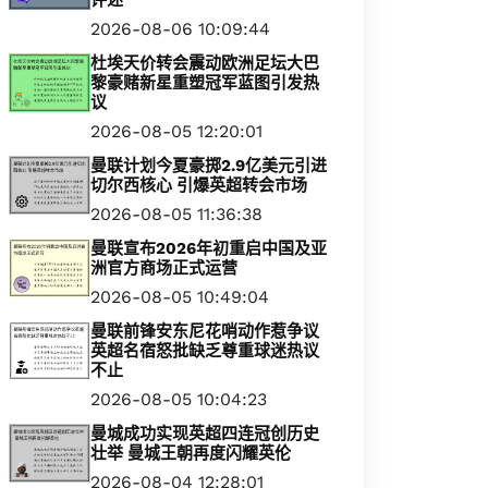
评述
2026-08-06 10:09:44
杜埃天价转会震动欧洲足坛大巴
黎豪赌新星重塑冠军蓝图引发热
议
2026-08-05 12:20:01
曼联计划今夏豪掷2.9亿美元引进
切尔西核心 引爆英超转会市场
2026-08-05 11:36:38
曼联宣布2026年初重启中国及亚
洲官方商场正式运营
2026-08-05 10:49:04
曼联前锋安东尼花哨动作惹争议
英超名宿怒批缺乏尊重球迷热议
不止
2026-08-05 10:04:23
曼城成功实现英超四连冠创历史
壮举 曼城王朝再度闪耀英伦
2026-08-04 12:28:01