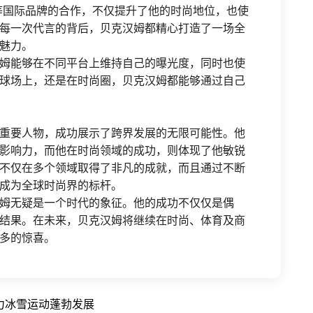
、奔驰等国际品牌的合作，不仅提升了他的时尚地位，也使
每一次代言的背后，贝克汉姆都精心打造了一场全
魅力。
姆能够在不同平台上维持自己的曝光度，同时也使
球场上，还是在时尚圈，贝克汉姆都能够通过自己
重要人物，成功展示了跨界发展的无限可能性。他
影响力，而他在时尚领域的成功，则体现了他敏锐
不仅在多个领域取得了非凡的成就，而且通过不断
成为全球时尚界的标杆。
姆无疑是一个时代的象征。他的成功不仅仅是偶
结果。在未来，贝克汉姆将继续在时尚、体育及商
多的惊喜。
力冰雪运动蓬勃发展