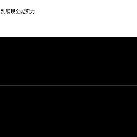
混乱展现全能实力