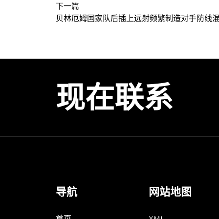
下一篇
贝林厄姆国家队后插上远射频繁制造对手防线
现在联系
导航
网站地图
首页
XML