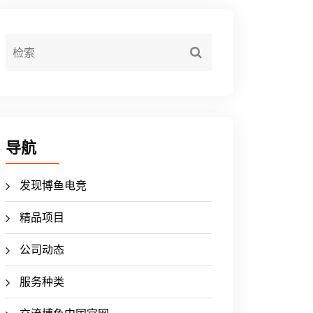
导航
发现博鱼电竞
精品项目
公司动态
服务种类