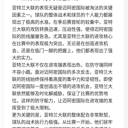
亚特兰大联的表现无疑是迈阿密国际被淘汰的关键
因素之一。球队的整体战术和球员的个人能力都展
现出了极高的水准。在季后赛首轮的较量中，亚特
兰大联的攻防转换迅速，压迫性强，使得迈阿密国
际的防线屡屡告急。尤其是亚特兰大联的进攻核心
在比赛中的表现极为突出，无论是在创造进攻机
会，还是在临门一脚的把握上，他们都表现出了强
大的实力。
亚特兰大联不仅在进攻端表现出色，在防守端同样
不容小觑。面对迈阿密国际的多次反击，亚特兰大
联的防线始终保持着高度的集中力和坚韧性。即使
迈阿密国际一度创造出不错的进攻机会，亚特兰大
联依然能够及时化解威胁，保证了比赛的优势地
位。这样的防守能力，让迈阿密国际在进攻端的发
挥受到了极大限制。
更为关键的是，亚特兰大联的整体配合非常默契，
球队的战术执行力极强。从比赛一开始，他们就牢