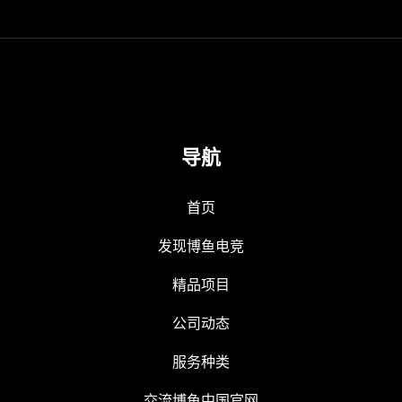
导航
首页
发现博鱼电竞
精品项目
公司动态
服务种类
交流博鱼中国官网