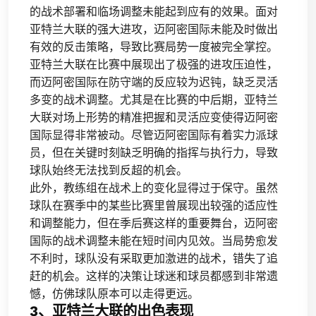
的战术部署和临场调整未能起到应有的效果。面对
亚特兰大联的强大进攻，迈阿密国际未能及时做出
有效的反击策略，导致比赛局势一度被完全掌控。
亚特兰大联在比赛中展现出了极强的进攻压迫性，
而迈阿密国际在防守端的反应较为迟钝，缺乏灵活
多变的战术调整。尤其是在比赛的中后期，亚特兰
大联对场上形势的精准把握和灵活应变使得迈阿密
国际显得非常被动。尽管迈阿密国际有着实力派球
员，但在关键时刻缺乏明确的指挥与执行力，导致
球队始终无法找到反超的机会。
此外，教练组在战术上的变化显得过于保守。虽然
球队在赛季中的某些比赛里曾展现出较强的适应性
和调整能力，但在季后赛这样的重要舞台，迈阿密
国际的战术调整未能在短时间内见效。当局势愈发
不利时，球队没有采取更加激进的战术，错失了追
赶的机会。这样的决策让球迷和球员都感到非常遗
憾，仿佛球队原本可以走得更远。
3、亚特兰大联的出色表现