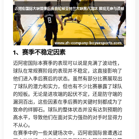
1、赛季不稳定因素
迈阿密国际本赛季的表现可以说是充满了波动性，
球队在常规赛阶段的表现并不稳定，这直接影响了
他们进入季后赛后的状态。虽然有部分比赛展现出
了球队的潜力和实力，但也有不少比赛暴露了球队
的短板。无论是进攻端的起伏不定，还是防守端的
漏洞百出，这些因素在季后赛的关键时刻都成为了
致命的绊脚石。球队的整体状态并没有达到预期的
高水平，导致他们在面对实力强劲的对手时显得力
不从心。
在赛季中的一些关键场次中，迈阿密国际曾遭遇过