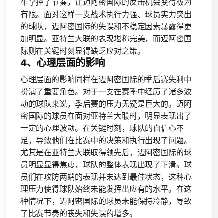
牢掌控了节奏，让迈阿密国际的反击机会变得极为
有限。面对这样一支战术执行力强、球员实力突出
的球队，迈阿密国际的失误和不稳定因素暴露得更
加明显。亚特兰大联的表现堪称完美，而迈阿密国
际则在关键时刻显得缺乏应对之策。
4、心理层面的影响
心理层面的影响同样在迈阿密国际的季后赛失利中
扮演了重要角色。对于一支在赛季中经历了诸多波
动的球队来说，季后赛的压力无疑是巨大的。迈阿
密国际的球员在面对亚特兰大联时，明显表现出了
一定的心理波动。在关键时刻，球队的自信心不
足，导致他们在比赛中的决策和执行出现了问题。
尤其是在亚特兰大联取得领先后，迈阿密国际的球
员明显显得焦虑，球队的整体表现出现了下滑。球
员们在攻防两端的表现并未达到最佳状态，这种心
理压力使得球队始终未能发挥出应有的水平。在这
种情况下，迈阿密国际的球员未能保持冷静，导致
了比赛节奏的丧失和失误的增多。