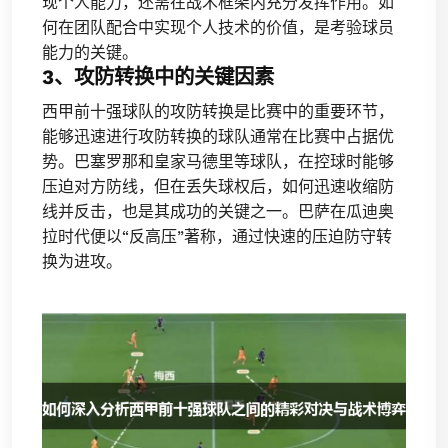
现个人能力，还需在战术框架内充分发挥作用。如
何在团队配合中实现个人技术的价值，是考验球员
能力的关键。
3、攻防转换中的关键因素
西甲前十强球队的攻防转换是比赛中的重要环节，
能够迅速进行攻防转换的球队通常在比赛中占据优
势。巴塞罗那和皇家马德里等球队，在控球时能够
压迫对方防线，但在丢失球权后，如何迅速收缩防
线并反击，也是其成功的关键之一。巴萨在瓜迪奥
拉时代便以“反高压”著称，通过快速的压迫防守转
换为进攻。