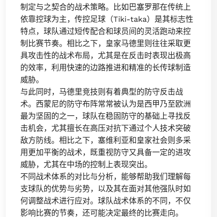
制定与之契合的战术策略。比如巴塞罗那在传统上
依靠控球为主，传控足球（Tiki-taka）是其标志性
特点，球队通过短传配合和球员间的灵活跑动来控
制比赛节奏。相比之下，皇家马德里则往往采取更
具攻击性的战术布局，尤其是在反击时表现出极高
的效率，利用快速的边路推进和精准的长传球制造
威胁。
与此同时，马德里竞技则有着典型的防守反击战
术。西蒙尼的防守布阵常常被认为是西甲乃至欧洲
最为坚固的之一，球队在稳固防守的基础上寻找反
击机会，尤其擅长在高压对抗下通过个人技术突破
敌方防线。相比之下，塞维利亚和皇家社会则多采
用更加平衡的战术，既重视防守又具备一定的进攻
威胁，尤其在中场的控制上表现突出。
不同战术体系的对比与分析，能够帮助我们理解每
支球队的优势与劣势，以及其在面对其他强队时如
何调整战术进行应对。球队战术体系的不同，不仅
影响比赛的节奏，还可能决定最终的比赛走向。