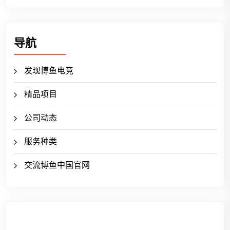
导航
发现博鱼电竞
精品项目
公司动态
服务种类
交流博鱼中国官网