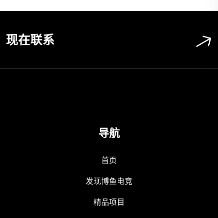
现在联系
导航
首页
发现博鱼电竞
精品项目