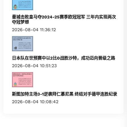
曼城击败皇马夺2024-25赛季欧冠冠军 三年内实现两次
夺冠梦想
2026-08-04 11:36:12
日本队在世预赛中以2比0战胜沙特，成功迈向晋级之路
2026-08-04 10:51:23
斯图加特主场3-1逆袭拜仁慕尼黑 终结对手德甲连胜纪录
2026-08-04 10:08:42