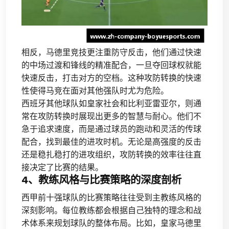
相反，马德里竞技更注重防守反击，他们通过快速
的中场过渡和锋线的精准配合，一旦夺回球权就能
快速反击，打击对方的空档。这种攻防转换的快速
性使得马竞在面对其他强队时尤为危险。
西班牙其他球队如皇家社会和比利亚雷亚尔，则通
常在攻防转换时展现出更多的智慧与耐心。他们不
急于追求速度，而是通过球员的跑动和灵活的传球
配合，找到最佳的进攻时机。无论是高强度的反击
还是稳扎稳打的进攻组织，攻防转换的效率往往直
接决定了比赛的结果。
4、教练风格与比赛策略的深度剖析
西甲前十强球队的比赛策略往往受到主教练风格的
深刻影响。每位教练都会根据自己独特的理念和战
术体系来规划球队的整体布局。比如，皇家马德里