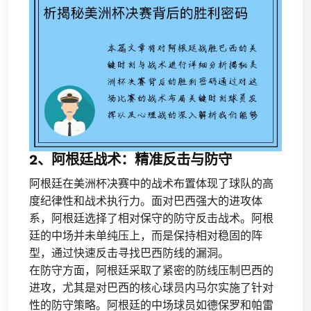
2、阿根廷战术：精准反击与防守
阿根廷在美洲杯决赛中的战术布置体现了球队的高
度纪律性和战术执行力。面对巴西强大的进攻体
系，阿根廷选择了相对保守的防守反击战术。阿根
廷的中场并未单纯压上，而是保持相对稳固的阵
型，通过快速反击寻找巴西防线的漏洞。
在防守方面，阿根廷采取了紧密的防线压制巴西的
进攻，尤其是对巴西的核心球员内马尔实施了针对
性的防守策略。阿根廷的中场球员如德保罗和帕雷