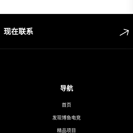
现在联系
导航
首页
发现博鱼电竞
精品项目