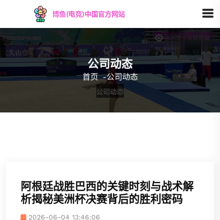
公司动态
首页
-
公司动态
阿根廷战胜巴西的关键时刻与战术解
析揭秘美洲杯决赛背后的胜利密码
2026-06-04 13:46:06