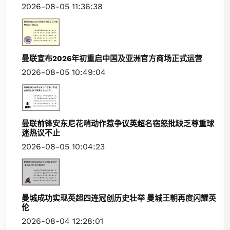
2026-08-05 11:36:38
曼联宣布2026年初重启中国及亚洲官方商场正式运营
2026-08-05 10:49:04
曼联前锋安东尼花哨动作惹争议英超名宿怒批缺乏尊重球
迷热议不止
2026-08-05 10:04:23
曼城成功实现英超四连冠创历史壮举 曼城王朝再度闪耀英
伦
2026-08-04 12:28:01