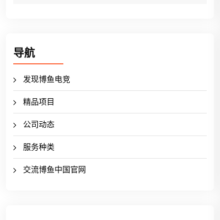
导航
发现博鱼电竞
精品项目
公司动态
服务种类
交流博鱼中国官网