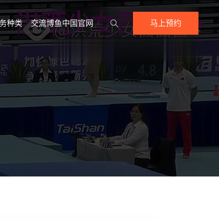
务种类
交流博鱼中国官网
马上预约