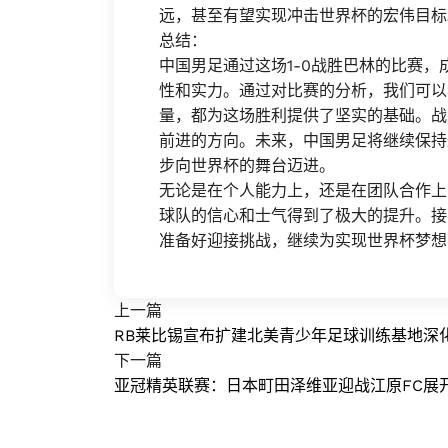
远，甚至有望实现冲击世界杯的宏伟目标
总结：
中国男足通过这场1-0战胜巴林的比赛，
性和实力。通过对比赛的分析，我们可以
量，都为这场胜利提供了坚实的基础。战
前进的方向。未来，中国男足将继续保持
步向世界杯的舞台迈进。
无论是在个人能力上，还是在团队合作上
球队的信心和士气得到了极大的提升。接
准备好迎接挑战，继续为实现世界杯梦想
上一篇
RB莱比锡宣布扩建北美青少年足球训练基地深
下一篇
亚冠精英联赛：日本町田泽维亚迎战江原FC展