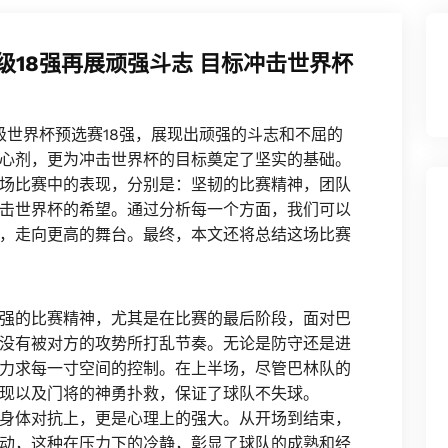
晋级18强再展顽强斗志 目标冲击世界杯
级世界杯预选赛18强，展现出顽强的斗志和不屈的
心剂，更为冲击世界杯的目标奠定了坚实的基础。
场比赛中的表现，分别是：坚韧的比赛精神，团队
击世界杯的希望。通过分析每一个方面，我们可以
，走向更高的舞台。最终，本文还将总结这场比赛
强的比赛精神，尤其是在比赛的最后阶段，面对巴
没有被对方的攻势所打乱节奏。无论是防守还是进
力求每一寸空间的控制。在上半场，尽管巴林队的
现以及门将的神勇扑救，保证了球队不失球。
身体对抗上，更是心理上的强大。从开场到结束，
动，这种在压力下的冷静，彰显了球队的成熟和经