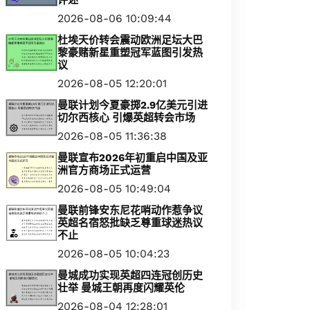
评述
2026-08-06 10:09:44
杜埃天价转会震动欧洲足坛大巴
黎豪赌新星重塑冠军蓝图引发热
议
2026-08-05 12:20:01
曼联计划今夏豪掷2.9亿美元引进
切尔西核心 引爆英超转会市场
2026-08-05 11:36:38
曼联宣布2026年初重启中国及亚
洲官方商场正式运营
2026-08-05 10:49:04
曼联前锋安东尼花哨动作惹争议
英超名宿怒批缺乏尊重球迷热议
不止
2026-08-05 10:04:23
曼城成功实现英超四连冠创历史
壮举 曼城王朝再度闪耀英伦
2026-08-04 12:28:01