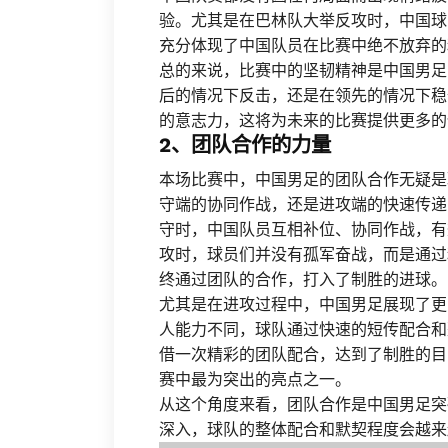
验。尤其是在巴林队大举反攻时，中国球
充分体现了中国队员在比赛中绝不放弃的
总的来说，比赛中的坚韧精神是中国男足
后的情况下反击，还是在领先的情况下稳
的意志力，这将为未来的比赛提供更多的
2、团队合作的力量
本场比赛中，中国男足的团队合作无疑是
守端的协同作战，还是进攻端的快速传递
守时，中国队员互相补位、协同作战，有
攻时，球员们并没有孤军奋战，而是通过
终通过团队的合作，打入了制胜的进球。
尤其是在进攻过程中，中国男足展现了更
人能力不同，球队通过快速的短传配合和
借一次精彩的团队配合，达到了制胜的目
赛中最为突出的亮点之一。
从这个角度来看，团队合作是中国男足突
深入，球队的整体配合和默契程度会越来