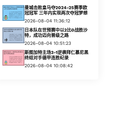
曼城击败皇马夺2024-25赛季欧
冠冠军 三年内实现两次夺冠梦想
2026-08-04 11:36:12
日本队在世预赛中以2比0战胜沙
特，成功迈向晋级之路
2026-08-04 10:51:23
斯图加特主场3-1逆袭拜仁慕尼黑
终结对手德甲连胜纪录
2026-08-04 10:08:42