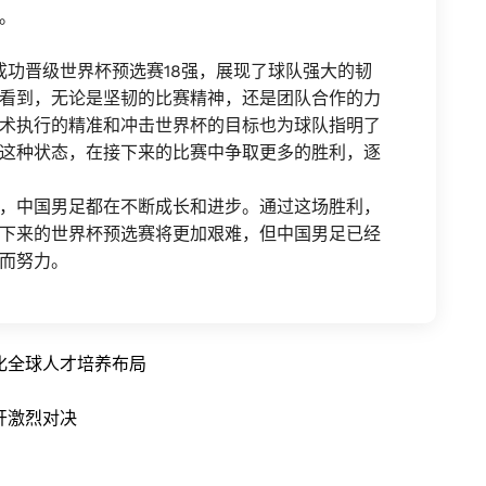
。
成功晋级世界杯预选赛18强，展现了球队强大的韧
看到，无论是坚韧的比赛精神，还是团队合作的力
术执行的精准和冲击世界杯的目标也为球队指明了
这种状态，在接下来的比赛中争取更多的胜利，逐
，中国男足都在不断成长和进步。通过这场胜利，
下来的世界杯预选赛将更加艰难，但中国男足已经
而努力。
化全球人才培养布局
开激烈对决