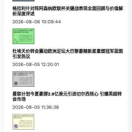
格拉利什对阵阿森纳欧联杯关键战表现全面回顾与价值解
析深度评述
2026-08-06 10:09:44
杜埃天价转会震动欧洲足坛大巴黎豪赌新星重塑冠军蓝图
引发热议
2026-08-05 12:20:01
曼联计划今夏豪掷2.9亿美元引进切尔西核心 引爆英超转
会市场
2026-08-05 11:36:38