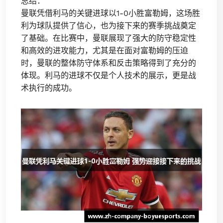
总结：
曼联凭借利马的关键进球以1-0小胜富勒姆，这场胜
利为球队提供了信心，也为接下来的赛季挑战奠定
了基础。在比赛中，曼联展现了强大的防守稳定性
和高效的进攻能力，尤其是在面对富勒姆的压迫
时，曼联的整体防守体系和反击策略得到了充分的
体现。利马的进球不仅是个人技术的展示，更是战
术执行的成功。