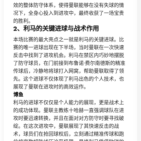
效的整体防守体系，使得曼联能够在没有失球的情
况下，全身心投入到进攻中，最终收获了一场宝贵
的胜利。
2、利马的关键进球与战术作用
本场比赛的最大亮点之一就是利马的关键进球。比
赛的唯一进球出现在下半场，当时曼联在一次快速
反击中找到了进攻机会。利马在禁区内巧妙地摆脱
了防守球员，在门前接到布鲁诺·费尔南德斯的精准
传球后，冷静地将球打入网窝，帮助曼联取得了领
先。这个进球不仅体现了利马出色的个人技术，也
展现了曼联在进攻时的高效运作。
博鱼
利马的进球不仅仅是个人能力的展现，更是战术上
的成功体现。曼联主教练十哈赫一直强调球队在进
攻时要迅速转换，并且在面对对方防守时要寻找破
绽。在这次进攻中，曼联展现了其快速反击的战
术，球员们在抢回球权后，立刻通过精准传球和跑