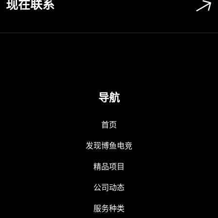
现在联系
导航
首页
发现博鱼电竞
精品项目
公司动态
服务种类