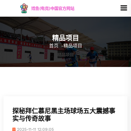
精品项目
首页
-
精品项目
探秘拜仁慕尼黑主场球场五大震撼事
实与传奇故事
2025-11-11 12:09:05