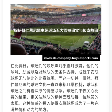
在比赛日，球迷们的欢呼声几乎震耳欲聋，他们的
呐喊、助威以及对球队的无条件支持，成就了安联
球场无与伦比的比赛氛围。而这一切并非偶然。拜
仁慕尼黑的球迷文化一直以来都非常独特，球队和
球迷之间有着深厚的情感联系。球迷们不仅关心比
赛的结果，更关注球队的精神面貌与每一位球员的
表现。这种情感的投入使得安联球场成为了一片充
满热情和动力的地方。