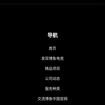
导航
首页
发现博鱼电竞
精品项目
公司动态
服务种类
交流博鱼中国官网