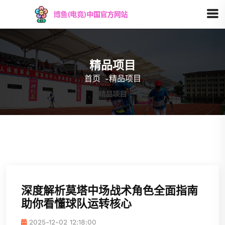
精品项目
首页
-
精品项目
深度解析莫塔中场战术角色全面指南
助你看懂球队运转核心
2025-12-02 12:18:00