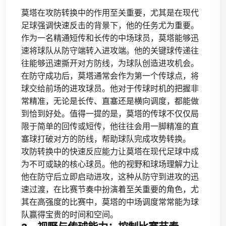
莫塔在攻防转换中的作用至关重要，尤其是在现代
足球强调快速反击的背景下，他的任务尤为重要。
作为一名精通短传和长传的中场球员，莫塔能够迅
速将球队从防守端转入进攻端。他的关键球传递往
往能够迅速撕开对方防线，为球队创造进攻机会。
在防守成功后，莫塔通常会作为第一个传球点，将
球交给前场的进攻球员。他对于传球时机的把握非
常精准，无论是长传、直塞还是横向调度，都能做
到恰到好处。值得一提的是，莫塔的传球不仅仅局
限于简单的回传或短传，他往往会用一脚精准的直
塞球打破对方的防线，帮助球队完成攻势转换。
攻防转换中的快速反应能力让莫塔在现代足球中成
为不可或缺的核心球员。他的视野和球场理解力让
他在防守后立即启动进攻，这种从防守到进攻的迅
速过渡，在比赛节奏中扮演着至关重要的角色，尤
其在高强度的比赛中，莫塔的中场调度常常能为球
队赢得宝贵的时间和空间。