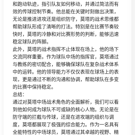
和跑动轨迹，指引队友如何移动，并通过简洁而有
效的传球控制节奏。他总能在关键时刻做出决策，
无论是推进进攻还是组织防守，莫塔的战术思维都
帮助球队形成了清晰的打法。特别是在比赛节奏较
快时，莫塔的冷静和对比赛形势的判断，能够迅速
稳定球队的阵脚。
此外，莫塔的战术指挥不止体现在场上，他的场下
交流同样重要。作为球队中场的指挥官，莫塔通过
与教练的密切配合，能够确保球队在复杂战术体系
中的运转。他的领导能力不仅仅表现在球场上的表
现，更是通过不断的沟通和协调，帮助球队在多变
的比赛中保持稳定。
总结：
通过对莫塔中场战术角色的全面解析，我们可以看
到他如何成为球队不可或缺的核心人物。无论是在
防守端的拦截与传球，还是在进攻端的组织与调
度，莫塔都展现了极强的综合能力。作为一名具有
全能特性的中场球员，莫塔通过其卓越的视野、精