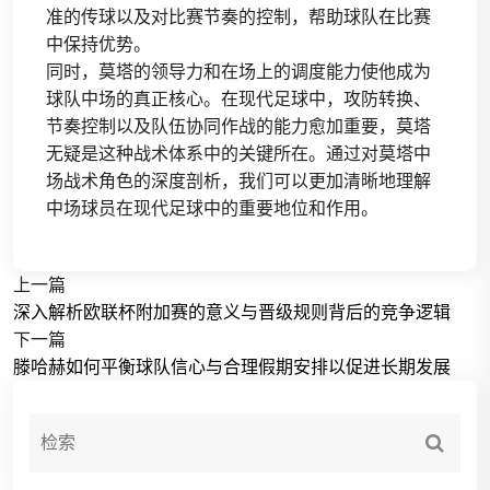
准的传球以及对比赛节奏的控制，帮助球队在比赛
中保持优势。
同时，莫塔的领导力和在场上的调度能力使他成为
球队中场的真正核心。在现代足球中，攻防转换、
节奏控制以及队伍协同作战的能力愈加重要，莫塔
无疑是这种战术体系中的关键所在。通过对莫塔中
场战术角色的深度剖析，我们可以更加清晰地理解
中场球员在现代足球中的重要地位和作用。
上一篇
深入解析欧联杯附加赛的意义与晋级规则背后的竞争逻辑
下一篇
滕哈赫如何平衡球队信心与合理假期安排以促进长期发展