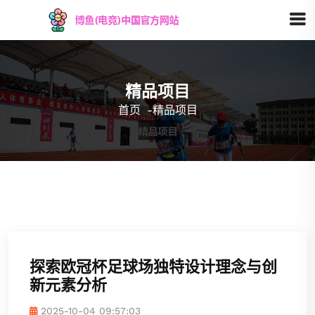
精品项目
首页
-
精品项目
探索欧冠杯足球场独特设计理念与创
新元素分析
2025-10-04 09:57:03