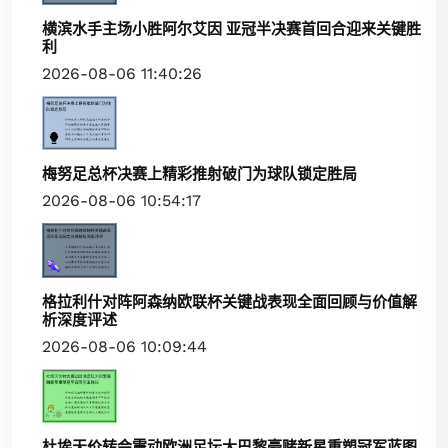
横滨水手主场小胜阿尔艾因 亚冠半决赛首回合迎来关键胜
利
2026-08-06 11:40:26
梅努足总杯决赛上精彩推射破门为球队锁定胜局
2026-08-06 10:54:17
格拉利什对阵阿森纳欧联杯关键战表现全面回顾与价值解
析深度评述
2026-08-06 10:09:44
杜埃天价转会震动欧洲足坛大巴黎豪赌新星重塑冠军蓝图