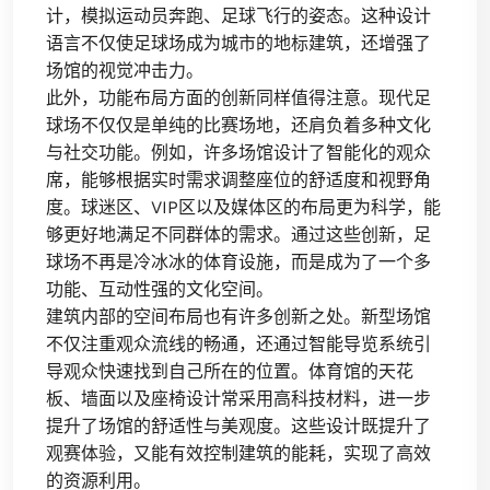
计，模拟运动员奔跑、足球飞行的姿态。这种设计
语言不仅使足球场成为城市的地标建筑，还增强了
场馆的视觉冲击力。
此外，功能布局方面的创新同样值得注意。现代足
球场不仅仅是单纯的比赛场地，还肩负着多种文化
与社交功能。例如，许多场馆设计了智能化的观众
席，能够根据实时需求调整座位的舒适度和视野角
度。球迷区、VIP区以及媒体区的布局更为科学，能
够更好地满足不同群体的需求。通过这些创新，足
球场不再是冷冰冰的体育设施，而是成为了一个多
功能、互动性强的文化空间。
建筑内部的空间布局也有许多创新之处。新型场馆
不仅注重观众流线的畅通，还通过智能导览系统引
导观众快速找到自己所在的位置。体育馆的天花
板、墙面以及座椅设计常采用高科技材料，进一步
提升了场馆的舒适性与美观度。这些设计既提升了
观赛体验，又能有效控制建筑的能耗，实现了高效
的资源利用。