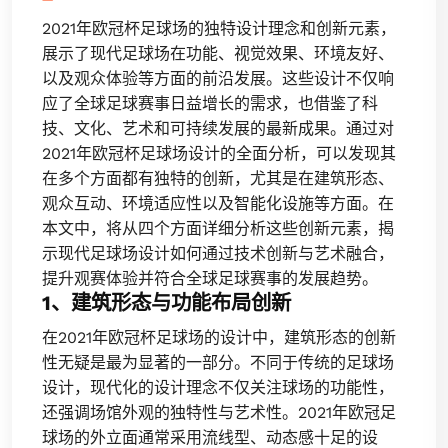
2021年欧冠杯足球场的独特设计理念和创新元素，
展示了现代足球场在功能、视觉效果、环境友好、
以及观众体验等方面的前沿发展。这些设计不仅响
应了全球足球赛事日益增长的需求，也借鉴了科
技、文化、艺术和可持续发展的最新成果。通过对
2021年欧冠杯足球场设计的全面分析，可以发现其
在多个方面都有独特的创新，尤其是在建筑形态、
观众互动、环境适应性以及智能化设施等方面。在
本文中，将从四个方面详细分析这些创新元素，揭
示现代足球场设计如何通过技术创新与艺术融合，
提升观赛体验并符合全球足球赛事的发展趋势。
1、建筑形态与功能布局创新
在2021年欧冠杯足球场的设计中，建筑形态的创新
性无疑是最为显著的一部分。不同于传统的足球场
设计，现代化的设计理念不仅关注球场的功能性，
还强调场馆外观的独特性与艺术性。2021年欧冠足
球场的外立面通常采用流线型、动态感十足的设