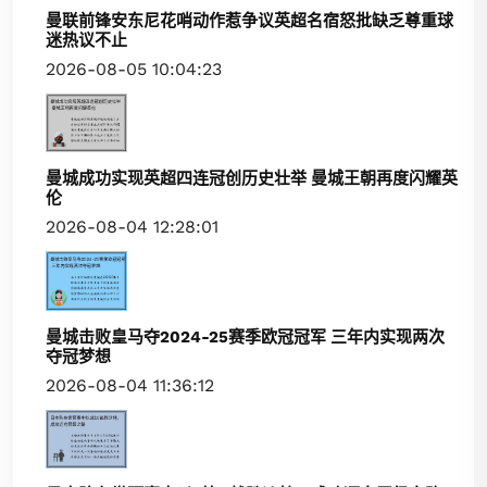
曼联前锋安东尼花哨动作惹争议英超名宿怒批缺乏尊重球
迷热议不止
2026-08-05 10:04:23
曼城成功实现英超四连冠创历史壮举 曼城王朝再度闪耀英
伦
2026-08-04 12:28:01
曼城击败皇马夺2024-25赛季欧冠冠军 三年内实现两次
夺冠梦想
2026-08-04 11:36:12