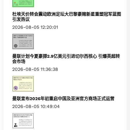
杜埃天价转会震动欧洲足坛大巴黎豪赌新星重塑冠军蓝图
引发热议
2026-08-05 12:20:01
曼联计划今夏豪掷2.9亿美元引进切尔西核心 引爆英超转
会市场
2026-08-05 11:36:38
曼联宣布2026年初重启中国及亚洲官方商场正式运营
2026-08-05 10:49:04