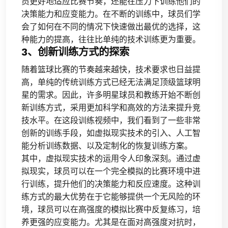
员更好地适应比赛节奏，还能在压力下训练他们的
决策能力和应变能力。在不断的训练中，球员们学
会了如何在不同的情况下快速做出最优的选择，这
种能力的提高，往往比单纯的技术训练更为重要。
3、创新训练方式的探索
随着篮球比赛的节奏越来越快，技术要求也日益提
高，单纯的传统训练方式已经无法满足顶级篮球明
星的需求。因此，许多明星球员和教练开始不断创
新训练方式，采用更加科学和高效的方法来提升竞
技水平。在这段训练视频中，我们看到了一些非常
创新的训练手段，如虚拟现实技术的引入、人工智
能分析训练数据、以及定制化的恢复训练方案。
其中，虚拟现实技术的运用令人印象深刻。通过虚
拟现实，球员可以在一个完全模拟的比赛环境中进
行训练，提升他们的决策能力和反应速度。这种训
练方式的最大优势在于它能够提供一个无风险的环
境，球员可以在高强度的模拟比赛中反复练习，培
养更强的应变能力。尤其是在面对高强度对抗时，