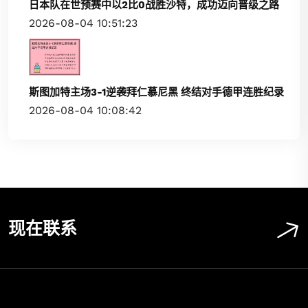
日本队在世预赛中以2比0战胜沙特，成功迈向晋级之路
2026-08-04 10:51:23
斯图加特主场3-1逆袭拜仁慕尼黑 终结对手德甲连胜纪录
2026-08-04 10:08:42
现在联系