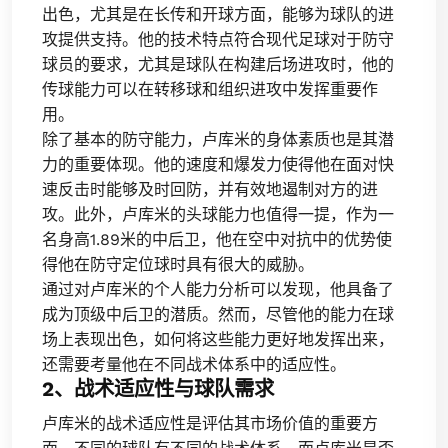
出色，尤其是在长传和开球方面，能够为球队的进
攻提供支持。他的技术特点符合现代足球对于防守
球员的要求，尤其是球队在构建后场进攻时，他的
传球能力可以在转移球和组织进攻中发挥重要作
用。
除了基本的防守能力，卢库米的身体素质也是其潜
力的重要体现。他的速度和爆发力使得他在面对快
速反击时能够及时回防，并有效地遏制对方的进
攻。此外，卢库米的头球能力也值得一提，作为一
名身高1.89米的中后卫，他在空中对抗中的优势使
得他在防守定位球时具有很大的威胁。
通过对卢库米的个人能力分析可以发现，他具备了
成为顶级中后卫的潜质。然而，尽管他的能力在球
场上表现出色，如何将这些能力更好地发挥出来，
还需要考量他在不同战术体系中的适应性。
2、战术适应性与球队需求
卢库米的战术适应性是评估其市场价值的重要方