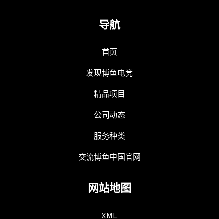
导航
首页
发现博鱼电竞
精品项目
公司动态
服务种类
交流博鱼中国官网
网站地图
XML