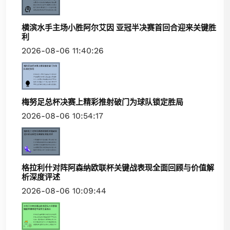
横滨水手主场小胜阿尔艾因 亚冠半决赛首回合迎来关键胜
利
2026-08-06 11:40:26
梅努足总杯决赛上精彩推射破门为球队锁定胜局
2026-08-06 10:54:17
格拉利什对阵阿森纳欧联杯关键战表现全面回顾与价值解
析深度评述
2026-08-06 10:09:44