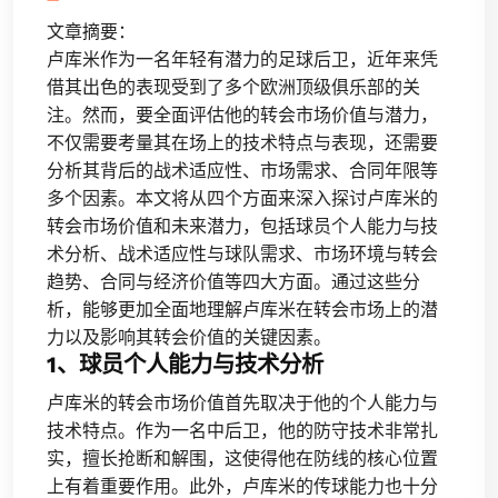
文章摘要：
卢库米作为一名年轻有潜力的足球后卫，近年来凭
借其出色的表现受到了多个欧洲顶级俱乐部的关
注。然而，要全面评估他的转会市场价值与潜力，
不仅需要考量其在场上的技术特点与表现，还需要
分析其背后的战术适应性、市场需求、合同年限等
多个因素。本文将从四个方面来深入探讨卢库米的
转会市场价值和未来潜力，包括球员个人能力与技
术分析、战术适应性与球队需求、市场环境与转会
趋势、合同与经济价值等四大方面。通过这些分
析，能够更加全面地理解卢库米在转会市场上的潜
力以及影响其转会价值的关键因素。
1、球员个人能力与技术分析
卢库米的转会市场价值首先取决于他的个人能力与
技术特点。作为一名中后卫，他的防守技术非常扎
实，擅长抢断和解围，这使得他在防线的核心位置
上有着重要作用。此外，卢库米的传球能力也十分