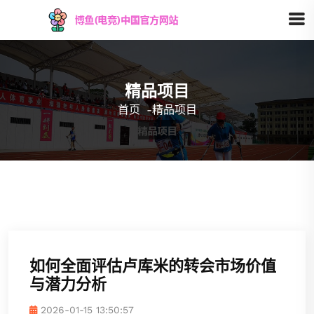
精品项目
首页
-
精品项目
如何全面评估卢库米的转会市场价值
与潜力分析
2026-01-15 13:50:57