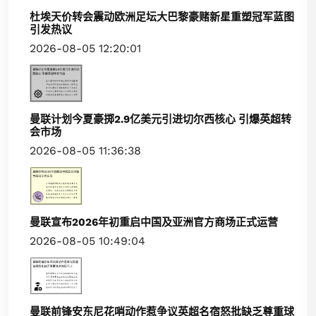
杜埃天价转会震动欧洲足坛大巴黎豪赌新星重塑冠军蓝图
引发热议
2026-08-05 12:20:01
曼联计划今夏豪掷2.9亿美元引进切尔西核心 引爆英超转
会市场
2026-08-05 11:36:38
曼联宣布2026年初重启中国及亚洲官方商场正式运营
2026-08-05 10:49:04
曼联前锋安东尼花哨动作惹争议英超名宿怒批缺乏尊重球