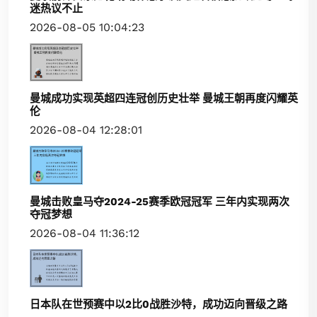
迷热议不止
2026-08-05 10:04:23
曼城成功实现英超四连冠创历史壮举 曼城王朝再度闪耀英
伦
2026-08-04 12:28:01
曼城击败皇马夺2024-25赛季欧冠冠军 三年内实现两次
夺冠梦想
2026-08-04 11:36:12
日本队在世预赛中以2比0战胜沙特，成功迈向晋级之路