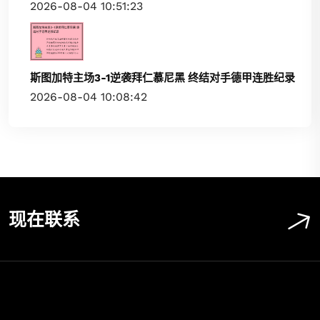
2026-08-04 10:51:23
斯图加特主场3-1逆袭拜仁慕尼黑 终结对手德甲连胜纪录
2026-08-04 10:08:42
现在联系