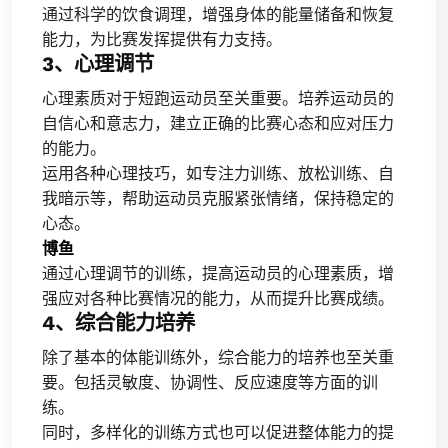
通过科学的饮食调理，增强身体的能量储备和恢复
能力，为比赛发挥提供有力支持。
3、心理调节
心理素质对于短跑运动员至关重要。培养运动员的
自信心和意志力，建立正确的比赛心态和应对压力
的能力。
运用各种心理技巧，如专注力训练、放松训练、自
我暗示等，帮助运动员克服紧张情绪，保持稳定的
心态。
博鱼
通过心理调节的训练，提高运动员的心理素质，增
强应对各种比赛情况的能力，从而提升比赛成绩。
4、综合能力培养
除了基本的体能训练外，综合能力的培养也至关重
要。包括灵敏度、协调性、反应速度等方面的训
练。
同时，多样化的训练方式也可以促进整体能力的提