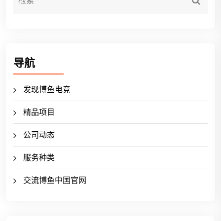
导航
发现博鱼电竞
精品项目
公司动态
服务种类
交流博鱼中国官网