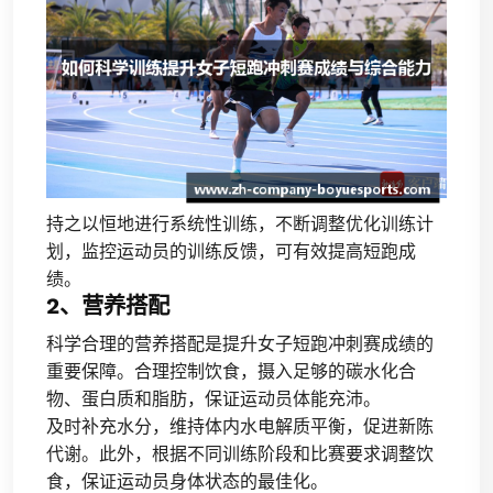
持之以恒地进行系统性训练，不断调整优化训练计
划，监控运动员的训练反馈，可有效提高短跑成
绩。
2、营养搭配
科学合理的营养搭配是提升女子短跑冲刺赛成绩的
重要保障。合理控制饮食，摄入足够的碳水化合
物、蛋白质和脂肪，保证运动员体能充沛。
及时补充水分，维持体内水电解质平衡，促进新陈
代谢。此外，根据不同训练阶段和比赛要求调整饮
食，保证运动员身体状态的最佳化。