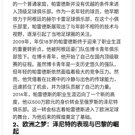
的一个普通家庭，帕雷德斯并没有优越的条件来进
入顶级足球俱乐部。作为一名年轻的球员，他早期
效力于阿根廷的赫尔卡雷足球俱乐部，在这个小俱
乐部里，帕雷德斯展现出了与年龄不相符的技术与
视野，逐渐引起了当地足球圈的关注。
2009年，年仅18岁的帕雷德斯终于迎来了职业生涯
的重要转折点，他被阿根廷豪门队伍博卡青年俱乐
部签下。在博卡青年，他开始了自己在国内顶级联
赛的征程。虽然博卡青年是一支历史悠久的强队，
但年轻的帕雷德斯依然面临着极大的竞争压力。然
而，他凭借着在比赛中的冷静与出色的传球能力，
迅速抓住了机会，并为球队贡献了自己的力量。
2014年，帕雷德斯的职业生涯迈向了一个新的高
度，他以500万欧元的身价转会至俄罗斯的泽尼特
俱乐部。这一转会标志着帕雷德斯进入了欧洲足球
的舞台，为他后来的辉煌奠定了基础。
2、欧洲之梦：泽尼特的表现与巴黎的崛
起