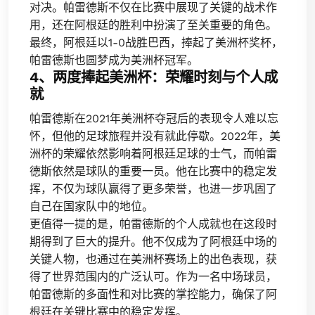
对决。帕雷德斯不仅在比赛中展现了关键的战术作
用，还在阿根廷的胜利中扮演了至关重要的角色。
最终，阿根廷以1-0战胜巴西，捧起了美洲杯奖杯，
帕雷德斯也圆梦成为美洲杯冠军。
4、两度捧起美洲杯：荣耀时刻与个人成
就
帕雷德斯在2021年美洲杯夺冠后的表现令人难以忘
怀，但他的足球旅程并没有就此停歇。2022年，美
洲杯的荣耀依然影响着阿根廷足球的士气，而帕雷
德斯依然是球队的重要一员。他在比赛中的稳定发
挥，不仅为球队赢得了更多荣誉，也进一步巩固了
自己在国家队中的地位。
更值得一提的是，帕雷德斯的个人成就也在这段时
期得到了巨大的提升。他不仅成为了阿根廷中场的
关键人物，也通过在美洲杯赛场上的出色表现，获
得了世界范围内的广泛认可。作为一名中场球员，
帕雷德斯的多面性和对比赛的掌控能力，确保了阿
根廷在关键比赛中的稳定发挥。