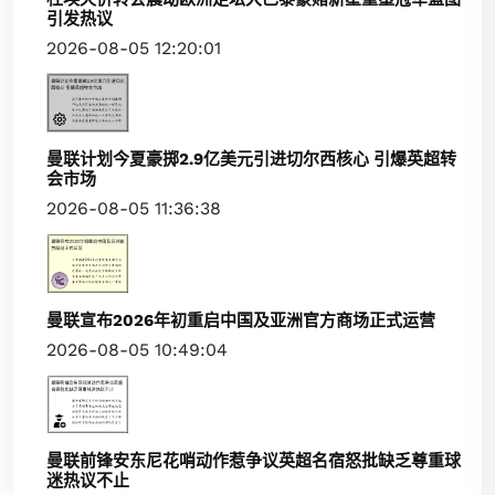
引发热议
2026-08-05 12:20:01
曼联计划今夏豪掷2.9亿美元引进切尔西核心 引爆英超转
会市场
2026-08-05 11:36:38
曼联宣布2026年初重启中国及亚洲官方商场正式运营
2026-08-05 10:49:04
曼联前锋安东尼花哨动作惹争议英超名宿怒批缺乏尊重球
迷热议不止