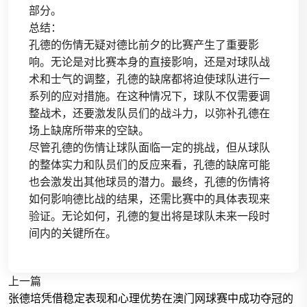
部分。
总结：
孔德的伤情无疑对德比前夕的比赛产生了重要影
响。无论是对比赛本身的直接影响，还是对球队战
术和士气的调整，孔德的缺席都将迫使球队进行一
系列的应对措施。在这种情况下，球队不仅需要调
整战术，还要激发队员们的战斗力，以弥补孔德在
场上缺席所带来的空缺。
尽管孔德的伤情让球队面临一定的挑战，但从球队
的整体实力和队员们的反应来看，孔德的缺席可能
也会激发出其他球员的潜力。最终，孔德的伤情将
如何影响德比战的结果，还需比赛中的具体表现来
验证。无论如何，孔德的复出将是球队未来一段时
间内的关键所在。
上一篇
张德培凭借稳定表现和心理优势在澳门网球赛中成功夺冠的