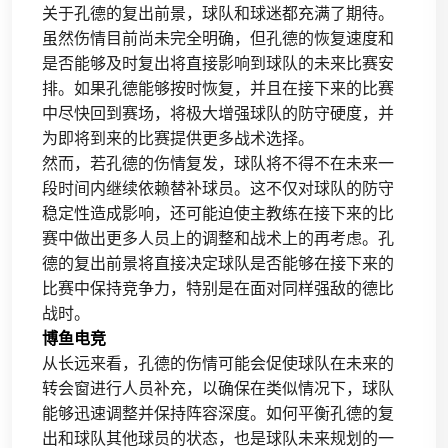
关于孔德的复出前景，球队和球迷都充满了期待。
虽然伤情目前尚未完全明确，但孔德的恢复速度和
是否能够及时复出将直接影响到球队的未来比赛安
排。如果孔德能够按时恢复，并且在接下来的比赛
中尽快回到赛场，将极大增强球队的防守硬度，并
为即将到来的比赛提供更多战术选择。
然而，若孔德的伤情复发，球队将不得不在未来一
段时间内继续依赖替补球员。这不仅对球队的防守
稳定性造成影响，还可能迫使主教练在接下来的比
赛中做出更多人员上的调整和战术上的再考虑。孔
德的复出前景将直接决定球队是否能够在接下来的
比赛中保持竞争力，特别是在面对同样强敌的德比
战时。
博鱼电竞
从长远来看，孔德的伤情可能会促使球队在未来的
转会窗进行人员补充，以确保在类似情况下，球队
能够迅速调整并保持阵容深度。如何平衡孔德的复
出和球队其他球员的状态，也是球队未来规划的一