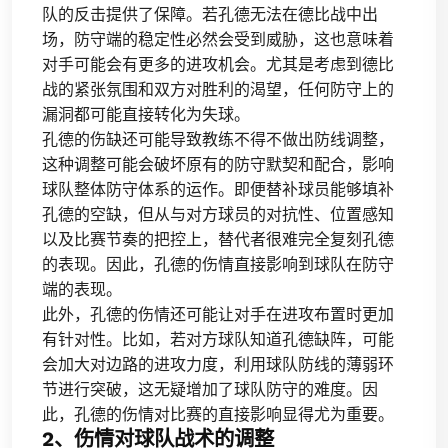
队的反击提供了保障。若孔德无法在德比战中出
场，防守端的稳定性必然会受到威胁，这也意味着
对手可能会有更多的进攻机会。尤其是考虑到德比
战的紧张氛围和双方对胜利的渴望，任何防守上的
漏洞都可能直接转化为失球。
孔德的伤缺还可能导致教练不得不做出防线调整，
这种调整可能会破坏原有的防守默契和配合，影响
球队整体防守体系的运作。即便替补球员能够填补
孔德的空缺，但从与对方球员的对抗性、位置感知
以及比赛节奏的把控上，替代者很难完全复刻孔德
的表现。因此，孔德的伤情直接影响到球队在防守
端的表现。
此外，孔德的伤情还可能让对手在进攻布置时更加
有针对性。比如，若对方球队知道孔德缺阵，可能
会加大对边路的进攻力度，利用球队防线的薄弱环
节进行突破，这无疑增加了球队防守的难度。因
此，孔德的伤情对比赛的直接影响显得尤为重要。
2、伤情对球队战术的调整