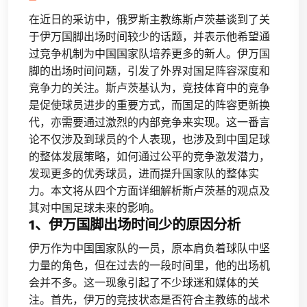
在近日的采访中，俄罗斯主教练斯卢茨基谈到了关
于伊万国脚出场时间较少的话题，并表示他希望通
过竞争机制为中国国家队培养更多的新人。伊万国
脚的出场时间问题，引发了外界对国足阵容深度和
竞争力的关注。斯卢茨基认为，竞技体育中的竞争
是促使球员进步的重要方式，而国足的阵容更新换
代，亦需要通过激烈的内部竞争来实现。这一番言
论不仅涉及到球员的个人表现，也涉及到中国足球
的整体发展策略，如何通过公平的竞争激发潜力，
发现更多的优秀球员，进而提升国家队的整体实
力。本文将从四个方面详细解析斯卢茨基的观点及
其对中国足球未来的影响。
1、伊万国脚出场时间少的原因分析
伊万作为中国国家队的一员，原本肩负着球队中坚
力量的角色，但在过去的一段时间里，他的出场机
会并不多。这一现象引起了不少球迷和媒体的关
注。首先，伊万的竞技状态是否符合主教练的战术