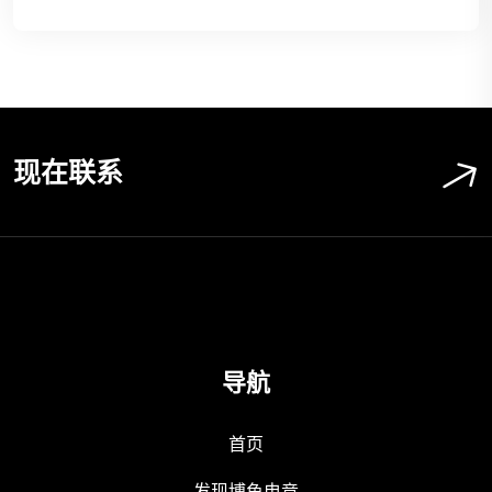
现在联系
导航
首页
发现博鱼电竞