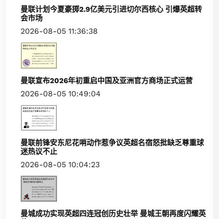
曼联计划今夏豪掷2.9亿美元引进切尔西核心 引爆英超转
会市场
2026-08-05 11:36:38
曼联宣布2026年初重启中国及亚洲官方商场正式运营
2026-08-05 10:49:04
曼联前锋安东尼花哨动作惹争议英超名宿怒批缺乏尊重球
迷热议不止
2026-08-05 10:04:23
曼城成功实现英超四连冠创历史壮举 曼城王朝再度闪耀英