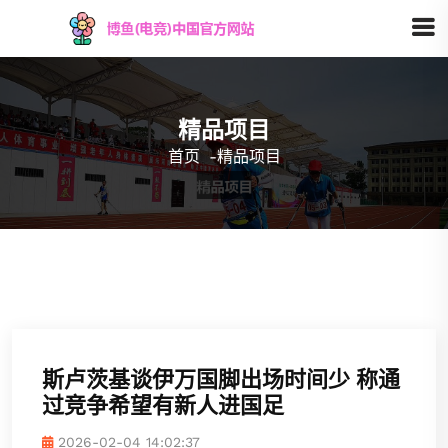
精品项目
首页
-
精品项目
斯卢茨基谈伊万国脚出场时间少 称通
过竞争希望有新人进国足
2026-02-04 14:02:37