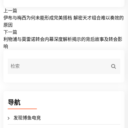
上一篇
伊布与梅西为何未能形成完美搭档 解密天才组合难以奏效的
原因
下一篇
利物浦与莫雷诺转会内幕深度解析揭示的背后故事及转会影
响
导航
发现博鱼电竞