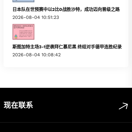
日本队在世预赛中以2比0战胜沙特，成功迈向晋级之路
2026-08-04 10:51:23
斯图加特主场3-1逆袭拜仁慕尼黑 终结对手德甲连胜纪录
2026-08-04 10:08:42
现在联系