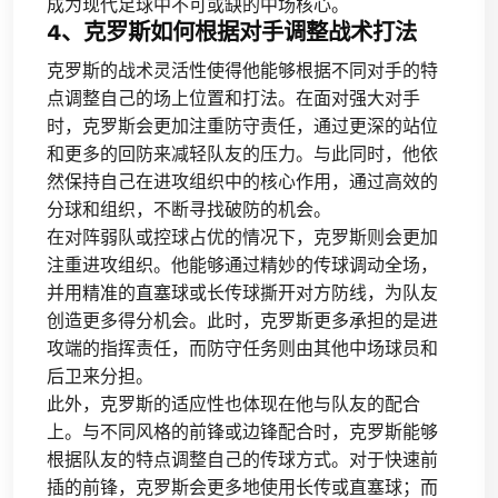
成为现代足球中不可或缺的中场核心。
4、克罗斯如何根据对手调整战术打法
克罗斯的战术灵活性使得他能够根据不同对手的特
点调整自己的场上位置和打法。在面对强大对手
时，克罗斯会更加注重防守责任，通过更深的站位
和更多的回防来减轻队友的压力。与此同时，他依
然保持自己在进攻组织中的核心作用，通过高效的
分球和组织，不断寻找破防的机会。
在对阵弱队或控球占优的情况下，克罗斯则会更加
注重进攻组织。他能够通过精妙的传球调动全场，
并用精准的直塞球或长传球撕开对方防线，为队友
创造更多得分机会。此时，克罗斯更多承担的是进
攻端的指挥责任，而防守任务则由其他中场球员和
后卫来分担。
此外，克罗斯的适应性也体现在他与队友的配合
上。与不同风格的前锋或边锋配合时，克罗斯能够
根据队友的特点调整自己的传球方式。对于快速前
插的前锋，克罗斯会更多地使用长传或直塞球；而