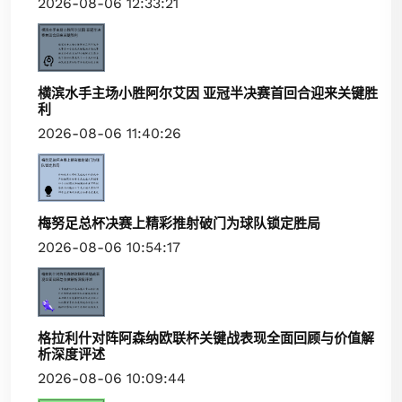
2026-08-06 12:33:21
横滨水手主场小胜阿尔艾因 亚冠半决赛首回合迎来关键胜
利
2026-08-06 11:40:26
梅努足总杯决赛上精彩推射破门为球队锁定胜局
2026-08-06 10:54:17
格拉利什对阵阿森纳欧联杯关键战表现全面回顾与价值解
析深度评述
2026-08-06 10:09:44