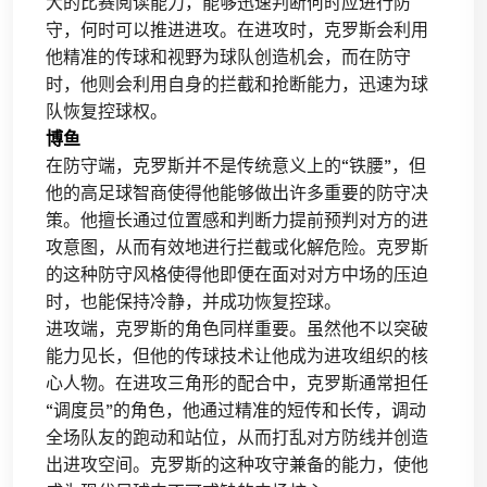
大的比赛阅读能力，能够迅速判断何时应进行防
守，何时可以推进进攻。在进攻时，克罗斯会利用
他精准的传球和视野为球队创造机会，而在防守
时，他则会利用自身的拦截和抢断能力，迅速为球
队恢复控球权。
博鱼
在防守端，克罗斯并不是传统意义上的“铁腰”，但
他的高足球智商使得他能够做出许多重要的防守决
策。他擅长通过位置感和判断力提前预判对方的进
攻意图，从而有效地进行拦截或化解危险。克罗斯
的这种防守风格使得他即便在面对对方中场的压迫
时，也能保持冷静，并成功恢复控球。
进攻端，克罗斯的角色同样重要。虽然他不以突破
能力见长，但他的传球技术让他成为进攻组织的核
心人物。在进攻三角形的配合中，克罗斯通常担任
“调度员”的角色，他通过精准的短传和长传，调动
全场队友的跑动和站位，从而打乱对方防线并创造
出进攻空间。克罗斯的这种攻守兼备的能力，使他