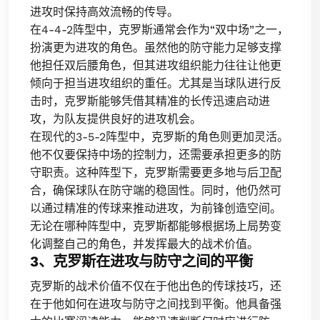
进攻时保持高效流畅的传导。
在4-4-2阵型中，克罗斯通常会作为“双中场”之一，
扮演更为进攻的角色。虽然他的防守能力足够支撑
他担任双后腰角色，但其进攻组织能力往往让他更
倾向于担当进攻组织的重任。尤其是当球队进行反
击时，克罗斯能够凭借其精准的长传迅速启动进
攻，为队友提供良好的进攻机会。
在现代的3-5-2阵型中，克罗斯的角色则更加灵活。
他不仅要保持中场的控制力，还需要承担更多的防
守职责。这种阵型下，克罗斯需要更多地与后卫配
合，确保球队在防守端的稳固性。同时，他仍然可
以通过精准的传球来推动进攻，为前锋创造空间。
无论在哪种阵型中，克罗斯都能够根据场上局势变
化调整自己的角色，并发挥最大的战术价值。
3、克罗斯在进攻与防守之间的平衡
克罗斯的战术价值不仅在于他出色的传球技巧，还
在于他如何在进攻与防守之间找到平衡。他具备强