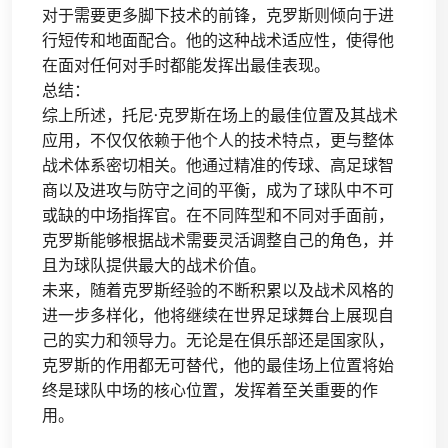
对于需要更多脚下技术的前锋，克罗斯则倾向于进
行短传和地面配合。他的这种战术适应性，使得他
在面对任何对手时都能发挥出最佳表现。
总结：
综上所述，托尼·克罗斯在场上的最佳位置及其战术
应用，不仅仅依赖于他个人的技术特点，更与整体
战术体系密切相关。他通过精准的传球、高足球智
商以及进攻与防守之间的平衡，成为了球队中不可
或缺的中场指挥官。在不同阵型和不同对手面前，
克罗斯能够根据战术需要灵活调整自己的角色，并
且为球队提供最大的战术价值。
未来，随着克罗斯经验的不断积累以及战术风格的
进一步多样化，他将继续在世界足球舞台上展现自
己的实力和领导力。无论是在俱乐部还是国家队，
克罗斯的作用都无可替代，他的最佳场上位置将始
终是球队中场的核心位置，发挥着至关重要的作
用。