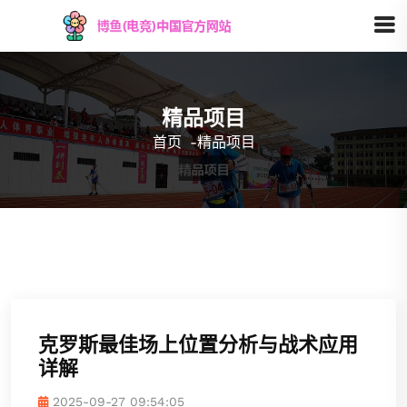
精品项目
首页
-
精品项目
克罗斯最佳场上位置分析与战术应用
详解
2025-09-27 09:54:05