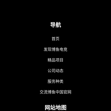
导航
首页
发现博鱼电竞
精品项目
公司动态
服务种类
交流博鱼中国官网
网站地图