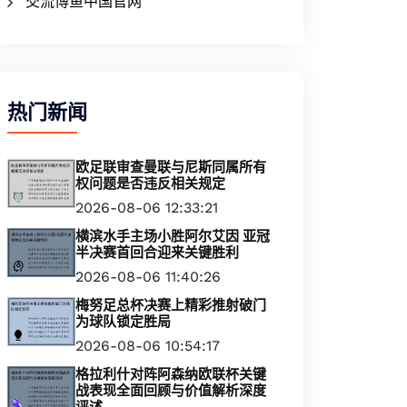
交流博鱼中国官网
热门新闻
欧足联审查曼联与尼斯同属所有
权问题是否违反相关规定
2026-08-06 12:33:21
横滨水手主场小胜阿尔艾因 亚冠
半决赛首回合迎来关键胜利
2026-08-06 11:40:26
梅努足总杯决赛上精彩推射破门
为球队锁定胜局
2026-08-06 10:54:17
格拉利什对阵阿森纳欧联杯关键
战表现全面回顾与价值解析深度