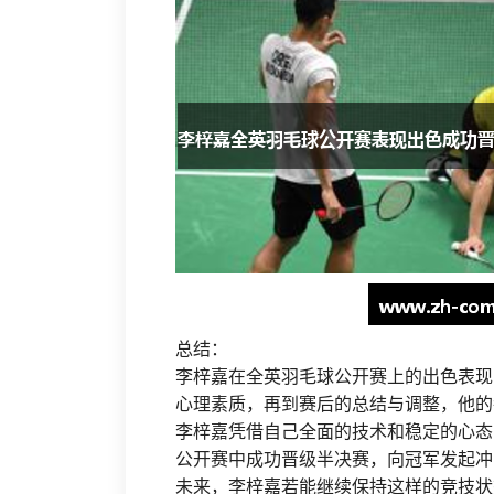
总结：
李梓嘉在全英羽毛球公开赛上的出色表现
心理素质，再到赛后的总结与调整，他的
李梓嘉凭借自己全面的技术和稳定的心态
公开赛中成功晋级半决赛，向冠军发起冲
未来，李梓嘉若能继续保持这样的竞技状