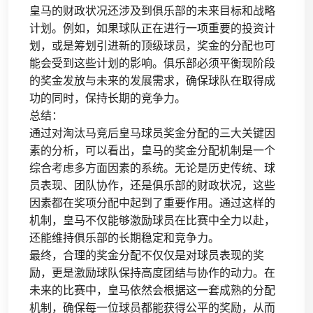
皇马的财政状况还涉及到俱乐部的未来目标和战略
计划。例如，如果球队正在进行一项重要的投资计
划，或是筹划引进新的顶级球员，奖金的分配也可
能会受到这些计划的影响。俱乐部必须平衡现阶段
的奖金发放与未来的发展需求，确保球队在取得成
功的同时，保持长期的竞争力。
总结：
通过对淘汰马竞后皇马球员奖金分配的三大关键因
素的分析，可以看出，皇马的奖金分配机制是一个
综合考虑多方面因素的系统。无论是历史传统、球
员表现、团队协作，还是俱乐部的财政状况，这些
因素都在奖项分配中起到了重要作用。通过这样的
机制，皇马不仅能够激励球员在比赛中全力以赴，
还能维持俱乐部的长期稳定和竞争力。
最终，合理的奖金分配不仅仅是对球员表现的奖
励，更是激励球队保持高度团结与协作的动力。在
未来的比赛中，皇马依然会根据这一套成熟的分配
机制，确保每一位球员都能获得公平的奖励，从而