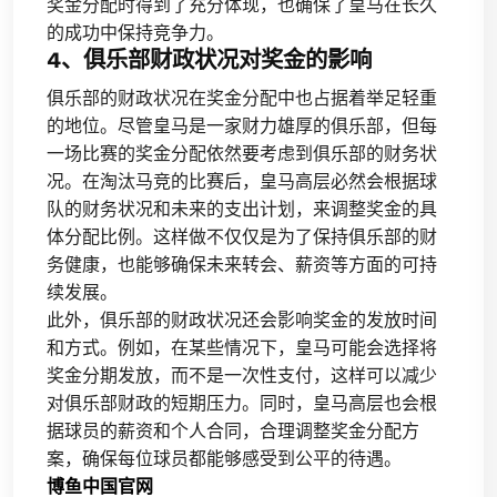
奖金分配时得到了充分体现，也确保了皇马在长久
的成功中保持竞争力。
4、俱乐部财政状况对奖金的影响
俱乐部的财政状况在奖金分配中也占据着举足轻重
的地位。尽管皇马是一家财力雄厚的俱乐部，但每
一场比赛的奖金分配依然要考虑到俱乐部的财务状
况。在淘汰马竞的比赛后，皇马高层必然会根据球
队的财务状况和未来的支出计划，来调整奖金的具
体分配比例。这样做不仅仅是为了保持俱乐部的财
务健康，也能够确保未来转会、薪资等方面的可持
续发展。
此外，俱乐部的财政状况还会影响奖金的发放时间
和方式。例如，在某些情况下，皇马可能会选择将
奖金分期发放，而不是一次性支付，这样可以减少
对俱乐部财政的短期压力。同时，皇马高层也会根
据球员的薪资和个人合同，合理调整奖金分配方
案，确保每位球员都能够感受到公平的待遇。
博鱼中国官网