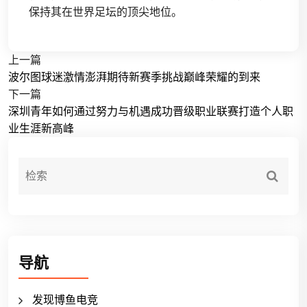
保持其在世界足坛的顶尖地位。
上一篇
波尔图球迷激情澎湃期待新赛季挑战巅峰荣耀的到来
下一篇
深圳青年如何通过努力与机遇成功晋级职业联赛打造个人职
业生涯新高峰
导航
发现博鱼电竞