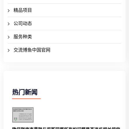
精品项目
公司动态
服务种类
交流博鱼中国官网
热门新闻