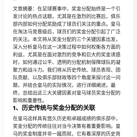
文章摘要：在足球赛事中，奖金分配始终是一个引
发讨论的热点话题，尤其是在激烈的比赛后，俱乐
部内部如何分配奖励成了球员们关注的重点。皇马
在淘汰马竞晋级后，球员们的奖金分配引起了广泛
的关注。本文将从奖金分配的三个关键因素出发，
深入分析皇马在这一决策过程中如何权衡各方面的
利益，尤其是在面对激烈的竞争和巨大的奖金诱惑
时，如何通过公平、透明的分配机制保障球队的凝
聚力和战斗力。我们将从历史传统、球员表现、团
队贡献、以及俱乐部财政等四个角度来探讨这一问
题，并结合皇马的实际情况，进行详细阐述。最
终，总结出这三大关键因素对皇马球员奖金分配的
影响和重要性。
1、历史传统与奖金分配的关联
在皇马这样具有悠久历史和卓越成绩的俱乐部中，
奖金分配的传统往往对当今决策有着重要影响。皇
马的奖金制度并非一蹴而就，它有着深厚的历史背