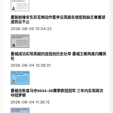
曼联前锋安东尼花哨动作惹争议英超名宿怒批缺乏尊重球
迷热议不止
2026-08-05 10:04:23
曼城成功实现英超四连冠创历史壮举 曼城王朝再度闪耀英
伦
2026-08-04 12:28:01
曼城击败皇马夺2024-25赛季欧冠冠军 三年内实现两次
夺冠梦想
2026-08-04 11:36:12