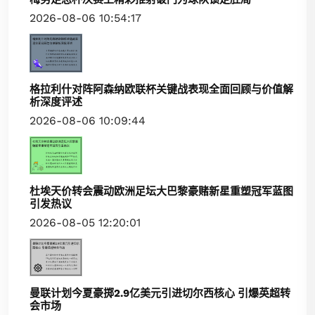
2026-08-06 10:54:17
格拉利什对阵阿森纳欧联杯关键战表现全面回顾与价值解
析深度评述
2026-08-06 10:09:44
杜埃天价转会震动欧洲足坛大巴黎豪赌新星重塑冠军蓝图
引发热议
2026-08-05 12:20:01
曼联计划今夏豪掷2.9亿美元引进切尔西核心 引爆英超转
会市场