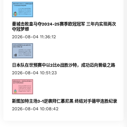
曼城击败皇马夺2024-25赛季欧冠冠军 三年内实现两次
夺冠梦想
2026-08-04 11:36:12
日本队在世预赛中以2比0战胜沙特，成功迈向晋级之路
2026-08-04 10:51:23
斯图加特主场3-1逆袭拜仁慕尼黑 终结对手德甲连胜纪录
2026-08-04 10:08:42