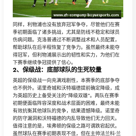
同样，利物浦也没有放弃冠军争夺，尽管他们在赛
季初期面临了诸多挑战，尤其是防线不稳定和球员
伤病问题。克洛普通过不断调整战术和人员配置，
帮助球队在后半程恢复了竞争力。虽然最终未能夺
得冠军，但利物浦展示出的韧性和实力，为他们在
下赛季继续争冠提供了信心。
2、保级战：底部球队的生死较量
英超的保级战一向充满戏剧性，本赛季的底部争夺
也不例外。诺里奇城和沃特福德提前确定降级，成
为英超历史上备受关注的“降级双雄”。两队在赛季
初期便面临阵容深度和战术层面的困难，最终未能
有效抗衡其他球队的竞争，结果遗憾降级。诺里奇
的防守漏洞和沃特福德的内乱导致他们无力回天。
值得注意的是，埃弗顿的保级之路可谓跌宕起伏。
虽然球队在赛季初期表现不佳，但在主帅法兰科·兰