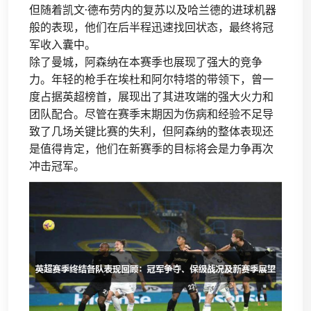
但随着凯文·德布劳内的复苏以及哈兰德的进球机器
般的表现，他们在后半程迅速找回状态，最终将冠
军收入囊中。
除了曼城，阿森纳在本赛季也展现了强大的竞争
力。年轻的枪手在埃杜和阿尔特塔的带领下，曾一
度占据英超榜首，展现出了其进攻端的强大火力和
团队配合。尽管在赛季末期因为伤病和经验不足导
致了几场关键比赛的失利，但阿森纳的整体表现还
是值得肯定，他们在新赛季的目标将会是力争再次
冲击冠军。