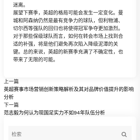
迷离。
展望下赛季，英超的格局可能会发生一定变化。曼
城和阿森纳仍然是最有竞争力的球队，但利物浦、
切尔西等强队的回归也将使得冠军争夺更加激烈。
对于那些保级球队而言，如何在转会市场上找到合
适的补强，将是他们避免再次陷入降级泥潭的关
键。总的来说，英超的新赛季充满了不确定性，也
带来了无限的可能。
上一篇
英超赛事市场营销创新策略解析及其对品牌价值提升的影响
分析
下一篇
范志毅为何认为现国足实力不如94年队伍分析