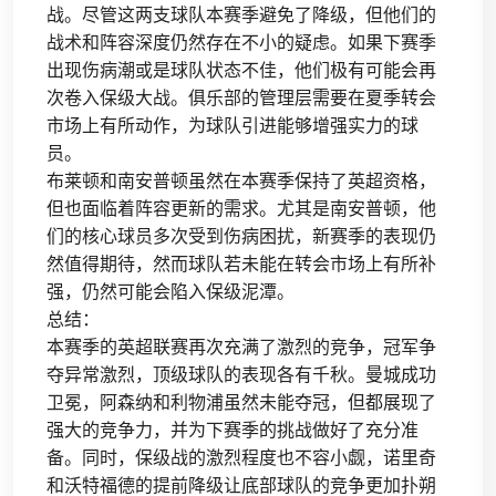
战。尽管这两支球队本赛季避免了降级，但他们的
战术和阵容深度仍然存在不小的疑虑。如果下赛季
出现伤病潮或是球队状态不佳，他们极有可能会再
次卷入保级大战。俱乐部的管理层需要在夏季转会
市场上有所动作，为球队引进能够增强实力的球
员。
布莱顿和南安普顿虽然在本赛季保持了英超资格，
但也面临着阵容更新的需求。尤其是南安普顿，他
们的核心球员多次受到伤病困扰，新赛季的表现仍
然值得期待，然而球队若未能在转会市场上有所补
强，仍然可能会陷入保级泥潭。
总结：
本赛季的英超联赛再次充满了激烈的竞争，冠军争
夺异常激烈，顶级球队的表现各有千秋。曼城成功
卫冕，阿森纳和利物浦虽然未能夺冠，但都展现了
强大的竞争力，并为下赛季的挑战做好了充分准
备。同时，保级战的激烈程度也不容小觑，诺里奇
和沃特福德的提前降级让底部球队的竞争更加扑朔