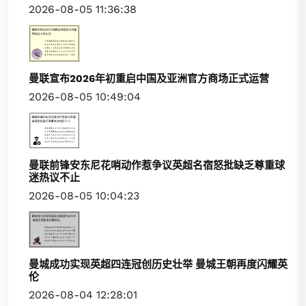
2026-08-05 11:36:38
曼联宣布2026年初重启中国及亚洲官方商场正式运营
2026-08-05 10:49:04
曼联前锋安东尼花哨动作惹争议英超名宿怒批缺乏尊重球
迷热议不止
2026-08-05 10:04:23
曼城成功实现英超四连冠创历史壮举 曼城王朝再度闪耀英
伦
2026-08-04 12:28:01