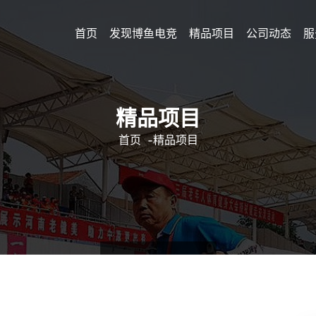
首页
发现博鱼电竞
精品项目
公司动态
服
精品项目
首页
-
精品项目