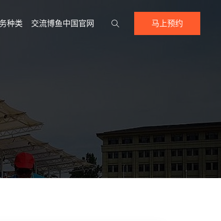
务种类
交流博鱼中国官网
马上预约