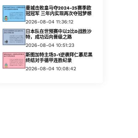
曼城击败皇马夺2024-25赛季欧
冠冠军 三年内实现两次夺冠梦想
2026-08-04 11:36:12
日本队在世预赛中以2比0战胜沙
特，成功迈向晋级之路
2026-08-04 10:51:23
斯图加特主场3-1逆袭拜仁慕尼黑
终结对手德甲连胜纪录
2026-08-04 10:08:42