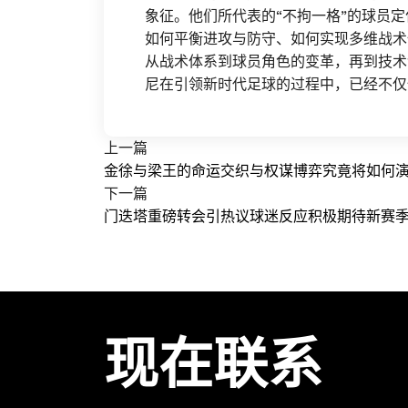
象征。他们所代表的“不拘一格”的球员
如何平衡进攻与防守、如何实现多维战术
从战术体系到球员角色的变革，再到技术
尼在引领新时代足球的过程中，已经不仅
上一篇
金徐与梁王的命运交织与权谋博弈究竟将如何
下一篇
门迭塔重磅转会引热议球迷反应积极期待新赛
现在联系