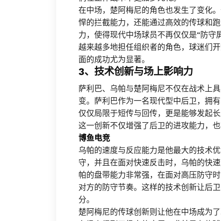
在中场，楚阿梅尼的角色也发生了变化。
悍的拦截能力，还能通过高效的传球和跑
力，使得现代中场球员不再仅仅是“防守
越来越多地担任组织者的角色，球迷们开
面的成功尤为显著。
3、技术创新与场上影响力
萨利巴、乌帕与楚阿梅尼不仅在战术上具
变。萨利巴作为一名现代型中后卫，拥有
仅仅局限于短传与回传，更是能够发起长
这一创新不仅增强了后卫的进攻能力，也
博鱼电竞
乌帕的速度与反应能力是他最大的技术优
守，并且在面对快速反击时，乌帕的快速
帕的盘带能力非常强，在面对高压防守时
对方的防守节奏。这样的技术创新让后卫
分。
楚阿梅尼的传球创新则让他在中场成为了