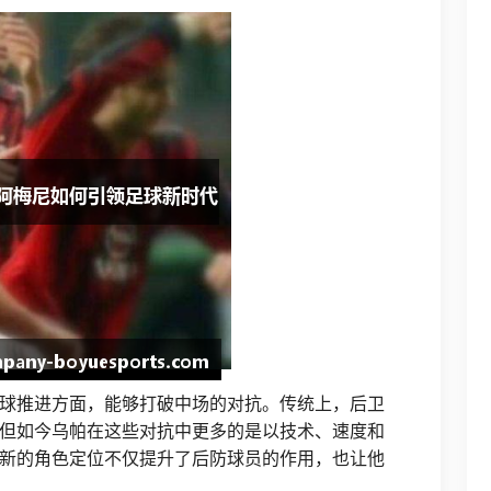
球推进方面，能够打破中场的对抗。传统上，后卫
但如今乌帕在这些对抗中更多的是以技术、速度和
新的角色定位不仅提升了后防球员的作用，也让他