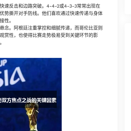
反击和边路突破。4-4-2或4-3-3常常出现在
优势撕开对手防线。他们喜欢通过快速传递与身体
接性。
悬念。阿根廷注重掌控和细腻传递，而哥伦比亚则
观赏性，也使得比赛走势极易受到关键环节的影
。