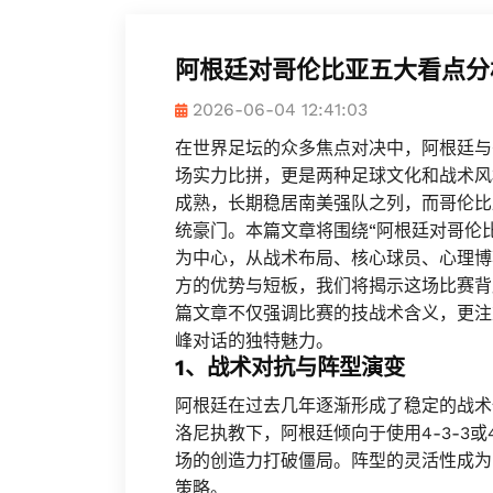
阿根廷对哥伦比亚五大看点分
2026-06-04 12:41:03
在世界足坛的众多焦点对决中，阿根廷与
场实力比拼，更是两种足球文化和战术风
成熟，长期稳居南美强队之列，而哥伦比
统豪门。本篇文章将围绕“阿根廷对哥伦
为中心，从战术布局、核心球员、心理博
方的优势与短板，我们将揭示这场比赛背
篇文章不仅强调比赛的技战术含义，更注
峰对话的独特魅力。
1、战术对抗与阵型演变
阿根廷在过去几年逐渐形成了稳定的战术
洛尼执教下，阿根廷倾向于使用4-3-3或
场的创造力打破僵局。阵型的灵活性成为
策略。