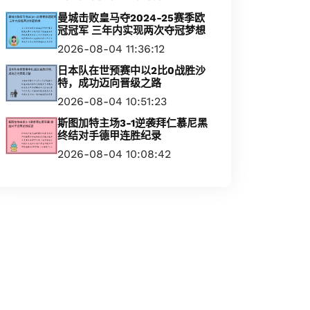
曼城击败皇马夺2024-25赛季欧
冠冠军 三年内实现两次夺冠梦想
2026-08-04 11:36:12
日本队在世预赛中以2比0战胜沙
特，成功迈向晋级之路
2026-08-04 10:51:23
斯图加特主场3-1逆袭拜仁慕尼黑
终结对手德甲连胜纪录
2026-08-04 10:08:42