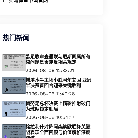
交流博鱼中国官网
热门新闻
欧足联审查曼联与尼斯同属所有
权问题是否违反相关规定
2026-08-06 12:33:21
横滨水手主场小胜阿尔艾因 亚冠
半决赛首回合迎来关键胜利
2026-08-06 11:40:26
梅努足总杯决赛上精彩推射破门
为球队锁定胜局
2026-08-06 10:54:17
格拉利什对阵阿森纳欧联杯关键
战表现全面回顾与价值解析深度