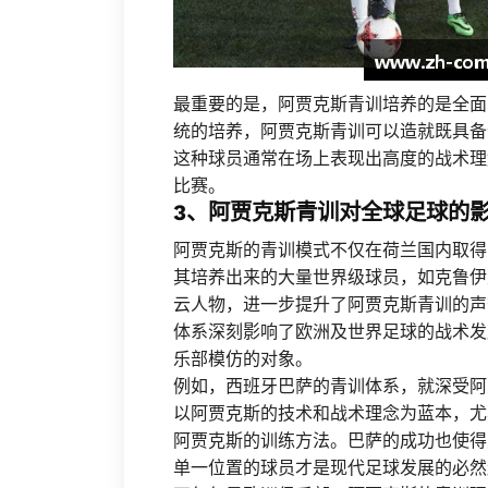
最重要的是，阿贾克斯青训培养的是全面
统的培养，阿贾克斯青训可以造就既具备
这种球员通常在场上表现出高度的战术理
比赛。
3、阿贾克斯青训对全球足球的
阿贾克斯的青训模式不仅在荷兰国内取得
其培养出来的大量世界级球员，如克鲁伊
云人物，进一步提升了阿贾克斯青训的声
体系深刻影响了欧洲及世界足球的战术发
乐部模仿的对象。
例如，西班牙巴萨的青训体系，就深受阿
以阿贾克斯的技术和战术理念为蓝本，尤
阿贾克斯的训练方法。巴萨的成功也使得
单一位置的球员才是现代足球发展的必然