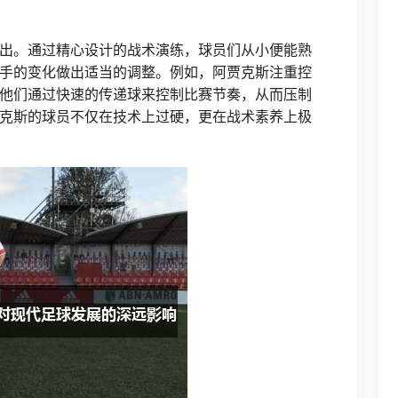
出。通过精心设计的战术演练，球员们从小便能熟
手的变化做出适当的调整。例如，阿贾克斯注重控
他们通过快速的传递球来控制比赛节奏，从而压制
克斯的球员不仅在技术上过硬，更在战术素养上极