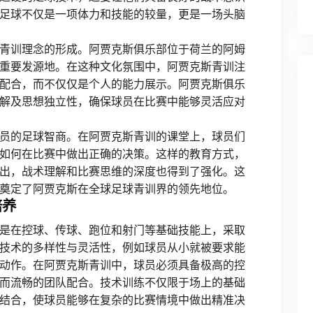
足球不仅是一项体力和技能的较量，更是一场头脑
青训理念的形成。阿贾克斯俱乐部位于荷兰的阿姆
重要发源地。在这种文化氛围中，阿贾克斯青训注
配合，而不仅仅是个人的能力展示。阿贾克斯俱乐
解及思想独立性，确保球员在比赛中能够灵活应对
员的足球智商。在阿贾克斯青训的课堂上，球员们
如何在比赛中做出正确的决策。这样的教育方式，
出，战术理解和比赛思维的深度也得到了强化。这
奠定了阿贾克斯在全球足球青训界的领先地位。
培养
是在控球、传球、跑位和射门等基础技能上，采取
技术的多样性与灵活性，例如球员从小就被要求能
动作。在阿贾克斯青训中，球员必须具备极高的控
而流畅的团队配合。技术训练不仅限于场上的基础
结合，使球员能够在复杂的比赛情境中做出精准决