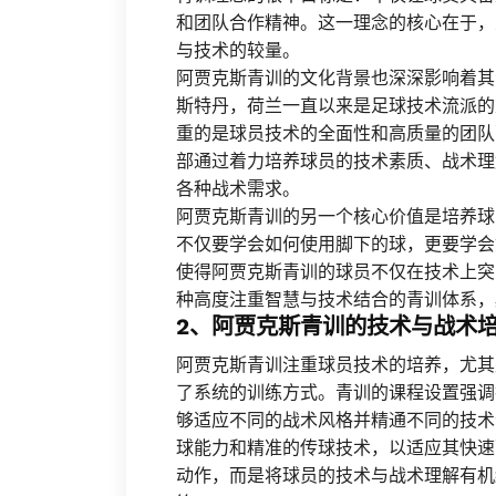
和团队合作精神。这一理念的核心在于，
与技术的较量。
阿贾克斯青训的文化背景也深深影响着其
斯特丹，荷兰一直以来是足球技术流派的
重的是球员技术的全面性和高质量的团队
部通过着力培养球员的技术素质、战术理
各种战术需求。
阿贾克斯青训的另一个核心价值是培养球
不仅要学会如何使用脚下的球，更要学会
使得阿贾克斯青训的球员不仅在技术上突
种高度注重智慧与技术结合的青训体系，
2、阿贾克斯青训的技术与战术
阿贾克斯青训注重球员技术的培养，尤其
了系统的训练方式。青训的课程设置强调
够适应不同的战术风格并精通不同的技术
球能力和精准的传球技术，以适应其快速
动作，而是将球员的技术与战术理解有机