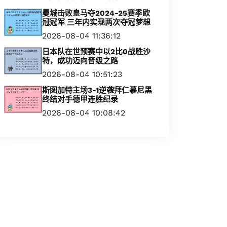
曼城击败皇马夺2024-25赛季欧
冠冠军 三年内实现两次夺冠梦想
2026-08-04 11:36:12
日本队在世预赛中以2比0战胜沙
特，成功迈向晋级之路
2026-08-04 10:51:23
斯图加特主场3-1逆袭拜仁慕尼黑
终结对手德甲连胜纪录
2026-08-04 10:08:42