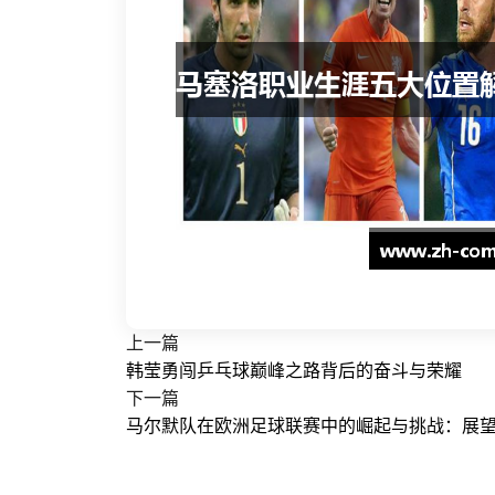
上一篇
韩莹勇闯乒乓球巅峰之路背后的奋斗与荣耀
下一篇
马尔默队在欧洲足球联赛中的崛起与挑战：展