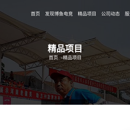
首页
发现博鱼电竞
精品项目
公司动态
服
精品项目
首页
-
精品项目