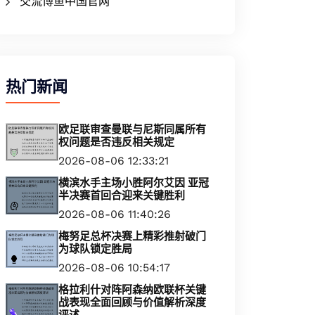
交流博鱼中国官网
热门新闻
欧足联审查曼联与尼斯同属所有
权问题是否违反相关规定
2026-08-06 12:33:21
横滨水手主场小胜阿尔艾因 亚冠
半决赛首回合迎来关键胜利
2026-08-06 11:40:26
梅努足总杯决赛上精彩推射破门
为球队锁定胜局
2026-08-06 10:54:17
格拉利什对阵阿森纳欧联杯关键
战表现全面回顾与价值解析深度