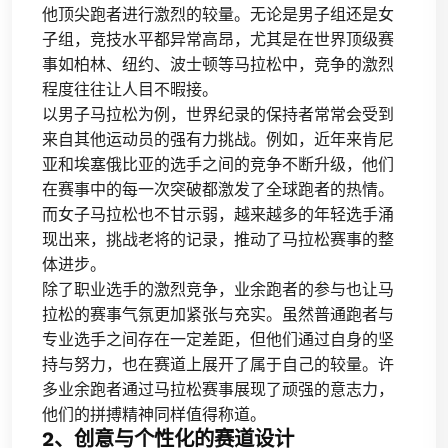
他顶尖跑者进行激烈的较量。无论是男子组还是女
子组，竞技水平都异常高昂，尤其是在世界顶级赛
事如柏林、纽约、波士顿等马拉松中，竞争的激烈
程度往往让人目不暇接。
以男子马拉松为例，世界纪录的保持者常常会受到
来自其他运动员的强有力挑战。例如，近年来肯尼
亚和埃塞俄比亚的选手之间的竞争不断升级，他们
在赛事中的每一次突破都激发了全球跑者的热情。
而女子马拉松也不甘示弱，越来越多的年轻选手涌
现出来，挑战老将的记录，推动了马拉松赛事的整
体进步。
除了职业选手的激烈竞争，业余跑者的参与也让马
拉松的赛事气氛更加紧张与充实。虽然普通跑者与
专业选手之间存在一定差距，但他们通过自身的坚
持与努力，也在赛道上展开了属于自己的较量。许
多业余跑者通过马拉松赛事展现了顽强的意志力，
他们的拼搏精神同样值得称道。
2、创意与个性化的赛道设计