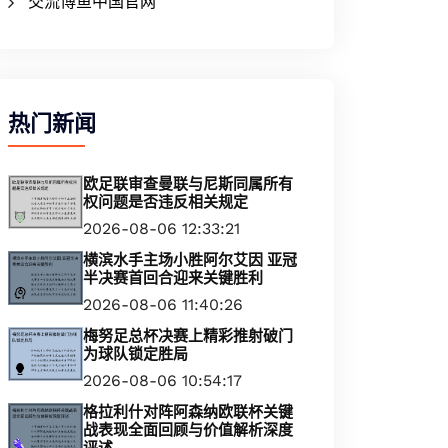
交流博鱼中国官网
热门新闻
欧足联审查曼联与尼斯同属所有
权问题是否违反相关规定
2026-08-06 12:33:21
横滨水手主场小胜阿尔艾因 亚冠
半决赛首回合迎来关键胜利
2026-08-06 11:40:26
梅努足总杯决赛上精彩推射破门
为球队锁定胜局
2026-08-06 10:54:17
格拉利什对阵阿森纳欧联杯关键
战表现全面回顾与价值解析深度