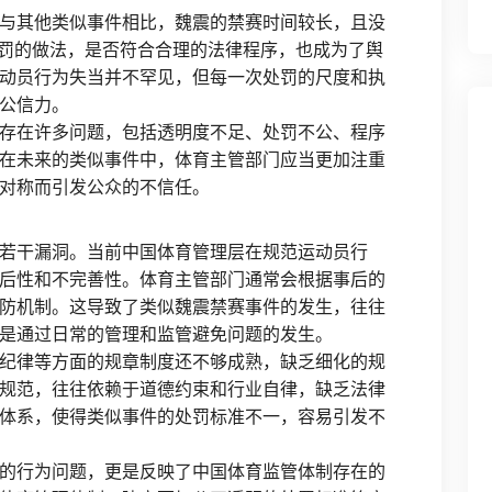
与其他类似事件相比，魏震的禁赛时间较长，且没
处罚的做法，是否符合合理的法律程序，也成为了舆
动员行为失当并不罕见，但每一次处罚的尺度和执
公信力。
存在许多问题，包括透明度不足、处罚不公、程序
在未来的类似事件中，体育主管部门应当更加注重
对称而引发公众的不信任。
若干漏洞。当前中国体育管理层在规范运动员行
后性和不完善性。体育主管部门通常会根据事后的
防机制。这导致了类似魏震禁赛事件的发生，往往
是通过日常的管理和监管避免问题的发生。
纪律等方面的规章制度还不够成熟，缺乏细化的规
规范，往往依赖于道德约束和行业自律，缺乏法律
体系，使得类似事件的处罚标准不一，容易引发不
的行为问题，更是反映了中国体育监管体制存在的