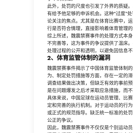
此外，处罚的尺度也引发了外界的质疑。
有给予他足够的申诉机会。这种“过度”
论关注的焦点。尤其是在体育比赛中，运
行是否符合情理，直接影响着体育管理的
综上所述，魏震禁赛事件的处理方式本身
不完善等，这为事件的争议提供了温床。
处理过程的公开和透明，以避免因信息不
2、体育监管体制的漏洞
魏震禁赛事件揭示了中国体育监管体制的
为、制定处罚措施等方面，存在一定的滞
调查结果做出决策，但缺乏有效的事前预
是在问题爆发之后才采取应急措施，而不
具体来说，中国足球在运动员管理、比赛
定和完善的执行机制。对于运动员的行为
或正式的规范指导。缺乏统一标准的处罚
公正的争议。
因此，魏震禁赛事件不仅仅是个别运动员