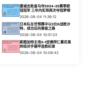
曼城击败皇马夺2024-25赛季欧
冠冠军 三年内实现两次夺冠梦想
2026-08-04 11:36:12
日本队在世预赛中以2比0战胜沙
特，成功迈向晋级之路
2026-08-04 10:51:23
斯图加特主场3-1逆袭拜仁慕尼黑
终结对手德甲连胜纪录
2026-08-04 10:08:42