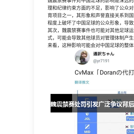
魏震禁赛事件对中国足球的影响是深远的
理和纪律约束方面的不足，影响了公众对
育项目之一，其形象和声誉直接关系到国
程度上破坏了中国足球的公众形象，导致
其次，魏震禁赛事件也可能对其他足球运
式，可能会导致其他球员对管理体制产生
来看，这种影响可能会对中国足球的整体