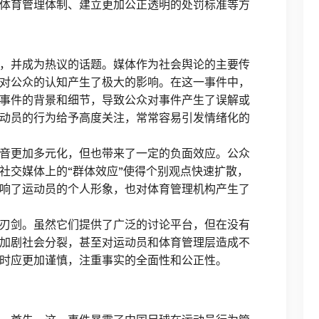
体育管理体制、建立更加公正透明的处罚标准等方
，并成为热议的话题。媒体作为社会舆论的主要传
对公众的认知产生了极大的影响。在这一事件中，
事件的背景和细节，导致公众对事件产生了误解或
动员的行为给予高度关注，常常容易引发情绪化的
音更加多元化，但也带来了一定的负面效应。公众
社交媒体上的“群体效应”使得个别观点快速扩散，
响了运动员的个人形象，也对体育管理机构产生了
刃剑。虽然它们提供了广泛的讨论平台，但在没有
加剧社会分裂，甚至对运动员和体育管理层造成不
时应更加谨慎，注重事实的全面性和公正性。