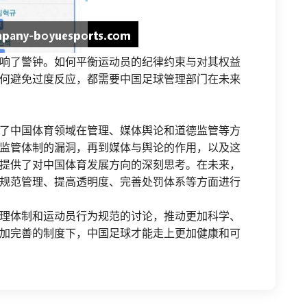
响了警钟。如何平衡运动员的纪律约束与对其权益
何避免过度反应，都需要中国足球管理部门在未来
了中国体育领域在管理、媒体舆论和道德监管等方
监管体制的漏洞，再到媒体与舆论的作用，以及这
提供了对中国体育发展方向的深刻思考。在未来，
规范管理、提高透明度、完善处罚体系等方面进行
理体制和运动员行为规范的讨论，推动更加科学、
加完善的制度下，中国足球才能走上更加健康和可