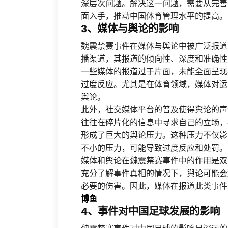
深层次问题。解决这一问题，需要从完善
面入手，推动中国体育管理水平的提高。
3、媒体与舆论的影响
魏震禁赛事件在媒体与舆论中被广泛报道
播渠道，其报道的倾向性、深度和准确性
一些媒体的报道过于片面，未能全面呈现
过度反应。尤其是在体育领域，媒体对运
舆论。
此外，社交媒体平台的普及使得舆论的声
往往在碎片化的信息中寻求自己的立场，
形成了巨大的舆论压力。这种压力不仅影
不小的压力，可能导致过度反应和处罚。
媒体和舆论在魏震禁赛事件中的作用是双
充分了解事件真相的情况下，舆论可能会
必要的伤害。因此，媒体在报道此类事件
博鱼
4、事件对中国足球发展的影响