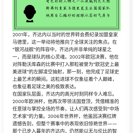
2001年，齐达内以当时的世界转会费纪录加盟皇家
马德里，这一举动将他推向了全球关注的焦点。在
“银河战舰”的阵容中，齐达内并非单纯的球星之
一，而是球队的核心灵魂。2002年欧冠决赛，他在
对阵勒沃库森的比赛中打入那粒被誉为“欧冠史上最
美进球”的左脚凌空抽射，那一刻，他完成了足球史
上最艺术的瞬间。这粒进球不仅象征着个人巅峰，
也象征着足球之美的极致表达。
在国家队层面，齐达内的高光时刻同样令人难忘。
2000年欧洲杯，他再次带领法国登顶，凭借精准的
任意球与掌控全场的节奏，让人们再次感受到“中场
艺术家”的力量。2006年世界杯，他虽因决赛红牌
遗憾告别，但整个赛事中的表现依旧惊艳世界——
那个已步入暮年的齐达内，仍然能以无与伦比的智