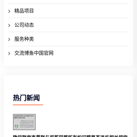
精品项目
公司动态
服务种类
交流博鱼中国官网
热门新闻