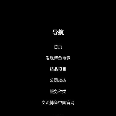
导航
首页
发现博鱼电竞
精品项目
公司动态
服务种类
交流博鱼中国官网