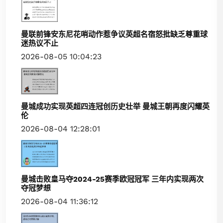
曼联前锋安东尼花哨动作惹争议英超名宿怒批缺乏尊重球
迷热议不止
2026-08-05 10:04:23
曼城成功实现英超四连冠创历史壮举 曼城王朝再度闪耀英
伦
2026-08-04 12:28:01
曼城击败皇马夺2024-25赛季欧冠冠军 三年内实现两次
夺冠梦想
2026-08-04 11:36:12