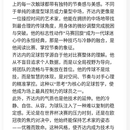
上的每一次触球都带有独特的节奏感与美感。不同
于单纯的速度型球员或力量型中场，齐达内更像是
一位操控时间的艺术家，他能在拥挤的中场地带找
到最合理的传球角度，用身体的微妙调整完成脱困
与突破。他的标志性动作“马赛回旋”成为一代球迷
心中的永恒经典，那是一种技巧与冷静的融合，是
他阅读比赛、掌控节奏的象征。
齐达内的足球哲学源自于他对比赛整体的理解。他
从不盲目追求个人数据，而是以全局视野为导向，
将团队的流畅与平衡放在首位。他的传球不是炫
技，而是智慧的体现，是对空间、节奏与对手心理
的精准掌控。这种以“思考”为核心的足球哲学，使
他成为场上最具控制力的球员之一。
此外，齐达内的气质也是他技术的延伸。他的冷
静、自信、从容，为球队注入了一种难以复制的稳
定感。无论是在世界杯决赛的压力时刻，还是在欧
冠夜的焦灼对决中，他始终能保持艺术家的姿态
——优雅而致命。这种风格，使齐达内成为技术与