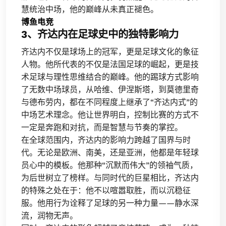
慧统治中场，他的巅峰从未真正褪色。
博鱼电竞
3、齐达内在足球史中的独特影响力
齐达内不仅是球场上的冠军，更是足球文化的象征
人物。他所代表的不仅是法国足球的崛起，更是技
术足球与理性思维结合的巅峰。他的踢球方式影响
了无数中场球员，从哈维、伊涅斯塔，到莫德里奇
与德布劳内，都在不同程度上继承了“齐达内式”的
中场艺术理念。他让世界明白，控制比赛的方式不
一定是奔跑和对抗，而是智慧与节奏的掌控。
在全球范围内，齐达内的影响力跨越了国界与时
代。无论是欧洲、南美，还是亚洲，他都是年轻球
员心中的模板。他那种“沉默而伟大”的领袖气质，
为后世树立了榜样。与同时代的巨星相比，齐达内
的特殊之处在于：他不以喧嚣取胜，而以沉稳征
服。他用行为诠释了足球的另一种力量——静水深
流，润物无声。