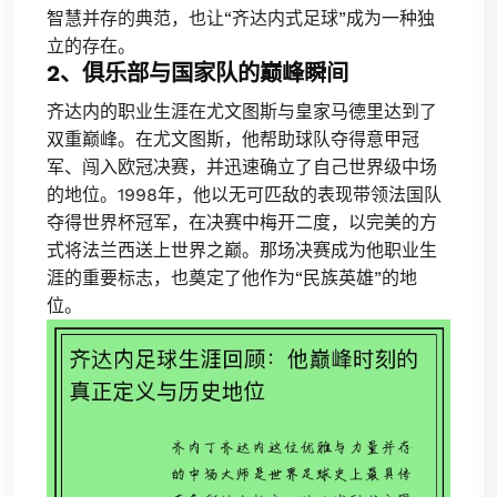
智慧并存的典范，也让“齐达内式足球”成为一种独
立的存在。
2、俱乐部与国家队的巅峰瞬间
齐达内的职业生涯在尤文图斯与皇家马德里达到了
双重巅峰。在尤文图斯，他帮助球队夺得意甲冠
军、闯入欧冠决赛，并迅速确立了自己世界级中场
的地位。1998年，他以无可匹敌的表现带领法国队
夺得世界杯冠军，在决赛中梅开二度，以完美的方
式将法兰西送上世界之巅。那场决赛成为他职业生
涯的重要标志，也奠定了他作为“民族英雄”的地
位。