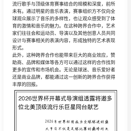
流行歌手与顶级体育赛事结合的规模和深度，前所
未有。通过明星的音乐表演，赛事组织方不仅向全
球观众展示了音乐的多样性，也让观众感受到了体
育的激情和音乐的魅力。在这种跨界合作中，艺术
家们往往会和运动员、导演以及其他创意人员共同
设计与赛事相关的表演内容，形成独特的艺术表现
形式。
此外，这种跨界合作也能带来巨大的商业效应，赞
助商、品牌和媒体等各方可以通过这样的合作找到
更多的宣传和市场机会。无论是球迷、音乐爱好者
还是商业品牌，都能通过这一创新的跨界合作获得
丰厚的回报。