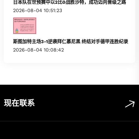
日本队在世预赛中以2比0战胜沙特，成功迈向晋级之路
2026-08-04 10:51:23
斯图加特主场3-1逆袭拜仁慕尼黑 终结对手德甲连胜纪录
2026-08-04 10:08:42
现在联系