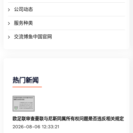
公司动态
服务种类
交流博鱼中国官网
热门新闻
欧足联审查曼联与尼斯同属所有权问题是否违反相关规定
2026-08-06 12:33:21