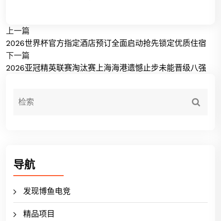
上一篇
2026世界杯官方指定酒店预订全面启动抢先锁定优质住宿
下一篇
2026亚冠精英联赛淘汰赛上海海港遗憾止步未能晋级八强
导航
发现博鱼电竞
精品项目