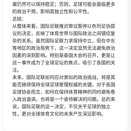
展仍然可以保持稳定；否则，足球可能会面临更多
的政治干预，影响其独立性和公平性。
总结：
从整体来看，国际足联推迟审议暂停以色列足协提
议的决定，反映了体育世界与国际政治之间错综复
杂的关系。虽然国际足联力求保持中立，但在中东
等地区的政治局势下，这一决定显然无法避免政治
因素的深刻影响。特别是泰国大会的召开，更是让
这一事件成为了全球足坛的焦点，吸引了各国的关
注。
未来，国际足联如何应对类似的政治挑战，将是其
能否继续保持全球足球管理权威的关键。对于各国
足球协会而言，如何在保持体育精神的同时避免卷
入政治漩涡，也将是一个亟待解决的问题。总的来
说，国际足联的这一决定，不仅关乎足球的独立
性，更对全球体育文化的未来产生深远影响。