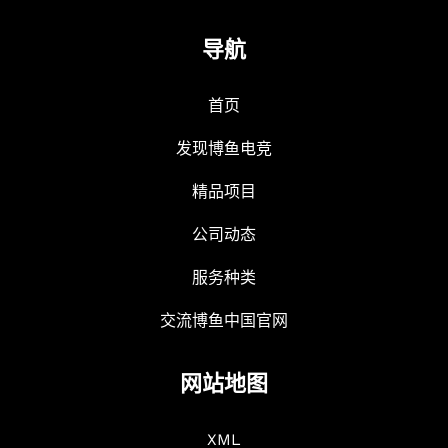
导航
首页
发现博鱼电竞
精品项目
公司动态
服务种类
交流博鱼中国官网
网站地图
XML