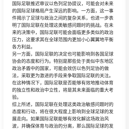
国际足联推迟审议以色列足协提议，可能会对未来
的国际足球格局产生深远的影响。一方面，这一事
件揭示了足球与政治之间的复杂关系，也进一步表
明了国际足联在处理这类敏感问题时的挑战。在未
来的决策中，国际足联可能会面临更多类似的政治
压力，这要求其在全球范围内更加小心翼翼地平衡
各方利益。
另一方面，国际足联的决定也可能影响到各国足球
协会的态度和行为。特别是那些处于类似中东地区
政治矛盾中的国家，可能会效仿以色列足协的做
法，采取更为激进的手段来争取国际足联的关注。
在这种情况下，国际足联是否能够有效地推动体育
的独立性和政治中立性，将是其未来面临的重大考
验。
综上所述，国际足联在处理这类政治敏感问题时的
态度和行动，将在很大程度上影响到全球足球的发
展走向。如果国际足联能够有效化解这场政治风
波，并确保体育与政治的分离，那么国际足球的发