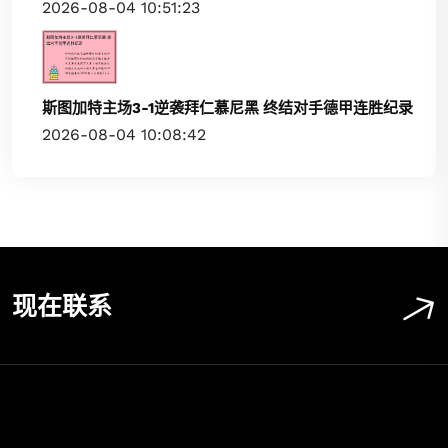
2026-08-04 10:51:23
斯图加特主场3-1逆袭拜仁慕尼黑 终结对手德甲连胜纪录
2026-08-04 10:08:42
现在联系