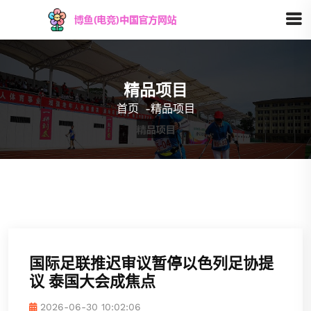
精品项目
首页
-
精品项目
国际足联推迟审议暂停以色列足协提
议 泰国大会成焦点
2026-06-30 10:02:06