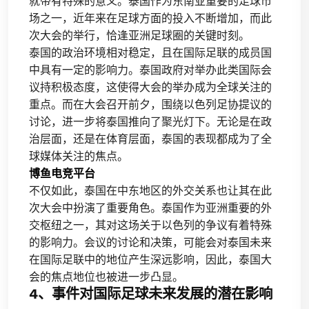
就带有特殊的意义。泰国作为东南亚重要的足球市
场之一，近年来在足球方面的投入不断增加，而此
次大会的举行，恰逢亚洲足球圈的关键时刻。
泰国的政治环境相对稳定，且在国际足联的成员国
中具有一定的影响力。泰国政府对举办此类国际会
议持积极态度，这使得大会的举办成为全球关注的
重点。而在大会召开前夕，围绕以色列足协提议的
讨论，进一步将泰国推向了聚光灯下。无论是在政
治层面，还是在体育层面，泰国的表现都成为了全
球媒体关注的焦点。
博鱼电竞平台
不仅如此，泰国在中东地区的外交关系也让其在此
次大会中扮演了重要角色。泰国作为亚洲重要的外
交枢纽之一，其对这场关于以色列的争议有着特殊
的影响力。会议的讨论和决策，可能会对泰国未来
在国际足联中的地位产生深远影响，因此，泰国大
会的焦点地位也被进一步凸显。
4、事件对国际足球未来发展的潜在影响