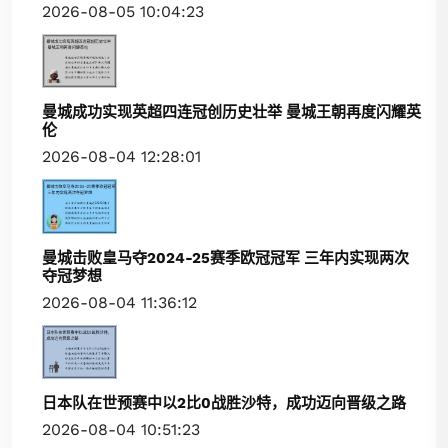
2026-08-05 10:04:23
曼城成功实现英超四连冠创历史壮举 曼城王朝再度闪耀英
伦
2026-08-04 12:28:01
曼城击败皇马夺2024-25赛季欧冠冠军 三年内实现两次
夺冠梦想
2026-08-04 11:36:12
日本队在世预赛中以2比0战胜沙特，成功迈向晋级之路
2026-08-04 10:51:23