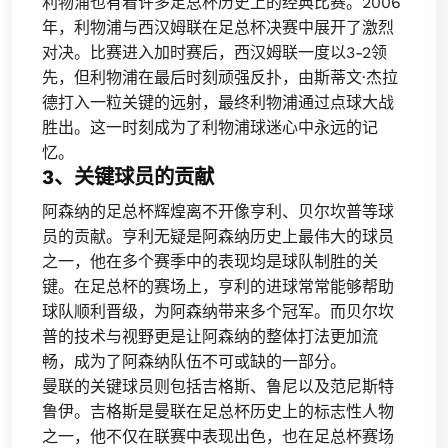
利物浦也有着许多足总杯历史上的经典比赛。2006
年，利物浦与西汉姆联在足总杯决赛中展开了激烈
对决。比赛进入加时赛后，西汉姆联一度以3-2领
先，但利物浦在最后时刻顽强反扑，由斯蒂文·杰拉
德打入一粒关键的远射，最终利物浦通过点球大战
胜出。这一时刻成为了利物浦球迷心中永远的记
忆。
3、关键球员的贡献
阿森纳的足总杯辉煌离不开像亨利、贝尔坎普等球
员的贡献。亨利无疑是阿森纳历史上最伟大的球员
之一，他在多个赛季中的表现均是球队制胜的关
键。在足总杯的赛场上，亨利的进球常常能够帮助
球队顺利晋级，为阿森纳带来多个冠军。而贝尔坎
普的技术与视野更是让阿森纳的整体打法更加流
畅，成为了阿森纳队伍不可或缺的一部分。
曼联的关键球员则包括吉格斯、鲁尼以及范尼斯特
鲁伊。吉格斯是曼联在足总杯历史上的标志性人物
之一，他不仅在联赛中表现出色，也在足总杯赛场