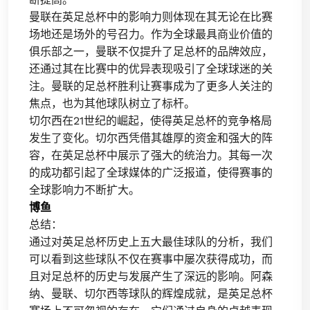
曼联在英足总杯中的影响力则体现在其无论在比赛
场地还是场外的号召力。作为全球最具商业价值的
俱乐部之一，曼联不仅提升了足总杯的品牌效应，
还通过其在比赛中的优异表现吸引了全球球迷的关
注。曼联的足总杯胜利让赛事成为了更多人关注的
焦点，也为其他球队树立了标杆。
切尔西在21世纪的崛起，使得英足总杯的竞争格局
发生了变化。切尔西凭借其雄厚的资金和强大的阵
容，在英足总杯中展示了强大的统治力。其每一次
的成功都引起了全球媒体的广泛报道，使得赛事的
全球影响力不断扩大。
博鱼
总结：
通过对英足总杯历史上五大最佳球队的分析，我们
可以看到这些球队不仅在赛事中屡次获得成功，而
且对足总杯的历史与发展产生了深远的影响。阿森
纳、曼联、切尔西等球队的辉煌成就，是英足总杯