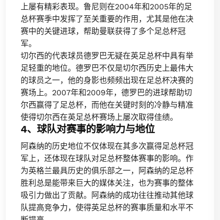
上屡有精彩表现。鲁尼则在2004年和2005年的足
总杯赛季中发挥了至关重要的作用，尤其是他在决
赛中的关键进球，帮助曼联获得了多个足总杯冠
军。
切尔西的代表球员德罗巴无疑在英足总杯中具有举
足轻重的地位。德罗巴不仅是切尔西历史上最伟大
的球员之一，他的身影也频频出现在足总杯决赛的
赛场上。2007年和2009年，德罗巴的进球帮助切
尔西赢得了足总杯，而他在关键时刻的冷静与精准
使得切尔西在英足总杯赛场上屡次取得佳绩。
4、球队对赛事的影响力与地位
阿森纳的历史地位不仅体现在其多次赢得足总杯冠
军上，还体现在球队对足总杯整体赛事的影响。作
为英格兰最具历史的俱乐部之一，阿森纳的足总杯
胜利总是能带来巨大的媒体关注，也为赛事的整体
吸引力做出了贡献。阿森纳的成功往往推动其他球
队提高竞争力，使得英足总杯的赛事质量和水平不
断提高。