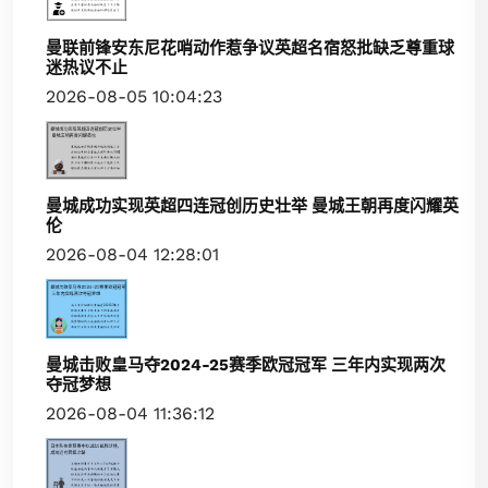
曼联前锋安东尼花哨动作惹争议英超名宿怒批缺乏尊重球
迷热议不止
2026-08-05 10:04:23
曼城成功实现英超四连冠创历史壮举 曼城王朝再度闪耀英
伦
2026-08-04 12:28:01
曼城击败皇马夺2024-25赛季欧冠冠军 三年内实现两次
夺冠梦想
2026-08-04 11:36:12