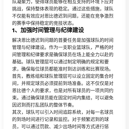
队凝聚力，使得球员能够在相互支持的环境下应对
挑战，保持整体表现的稳定。通过这些措施，球队
不仅能有效应对恩比德迟到问题，还能在竞争激烈
的赛季中保持稳定的竞技状态。
1、加强时间管理与纪律建设
解决恩比德迟到问题的首要任务是加强球队的时间
管理与纪律建设。作为一支职业篮球队，严格的时
间管理和纪律要求是确保球员在场上能全力以赴的
基础。球队管理层可以通过制定明确的规定和要
求，确保每位球员都能准时到达训练和比赛现场。
首先，教练组和球队管理层可以设立固定的集合时
间，并规定球员必须提前到场准备。这不仅仅是对
恩比德个人的要求，也是对所有球员的一项共同约
束。通过确保球员能在固定时间内集结，可以避免
因迟到而打乱团队的整体节奏。
其次，球队可以引入时间追踪系统，对每一名球员
的到场时间进行记录和监控。对于频繁迟到的球
员，可以通过罚款、减少出场时间等方式进行惩