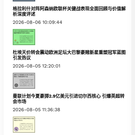
格拉利什对阵阿森纳欧联杯关键战表现全面回顾与价值解
析深度评述
2026-08-06 10:09:44
杜埃天价转会震动欧洲足坛大巴黎豪赌新星重塑冠军蓝图
引发热议
2026-08-05 12:20:01
曼联计划今夏豪掷2.9亿美元引进切尔西核心 引爆英超转
会市场
2026-08-05 11:36:38