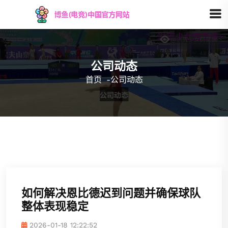
公司动态
首页
-
公司动态
如何解决恩比德迟到问题并确保球队
整体表现稳定
2026-01-18 12:22:52