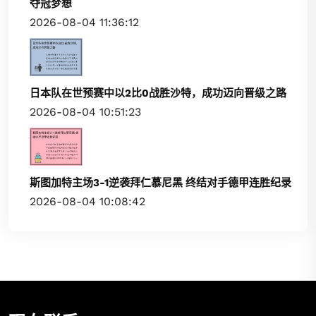
夺冠梦想
2026-08-04 11:36:12
日本队在世预赛中以2比0战胜沙特，成功迈向晋级之路
2026-08-04 10:51:23
斯图加特主场3-1逆袭拜仁慕尼黑 终结对手德甲连胜纪录
2026-08-04 10:08:42