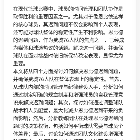
在现代篮球比赛中，球员的时间管理和团队协作是
取得胜利的重要因素之一。尤其对于像恩比德这样
的核心球员，其迟到问题不仅会影响到个人表现，
还可能对球队整体的稳定性产生不利影响。恩比德
的迟到问题，作为费城76人队的焦点之一，已经成
为媒体和球迷热议的话题。解决这一问题，并确保
球队在面对挑战时依旧能保持稳定表现，显得尤为
重要。
本文将从四个方面探讨如何解决恩比德迟到问题，
并确保费城76人队在整体表现上的稳定性。首先，
从球队内部的时间管理与纪律建设入手，分析如何
通过制定明确的规章制度和增强球员的自我管理意
识来解决迟到问题；其次，探讨如何通过调整球队
战术和人员配置，最大化减少恩比德迟到带来的负
面影响；然后，分析教练团队在处理恩比德迟到问
题时的决策权衡，包括如何平衡球队需要与球员个
体差异；最后，讨论如何通过团队文化建设增强球