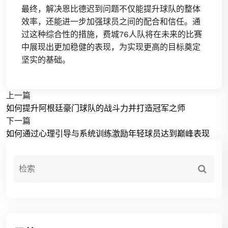
最终，解决恩比德迟到问题不仅能提升球队的整体
效率，还能进一步加强球员之间的配合和信任。通
过这种综合性的措施，费城76人队将在未来的比赛
中展现出更加稳健的表现，为实现更高的目标奠定
坚实的基础。
上一篇
如何提升阿根廷豪门球队的战斗力并打造冠军之师
下一篇
如何通过心理引导与系统训练激励年轻球员达到巅峰表现