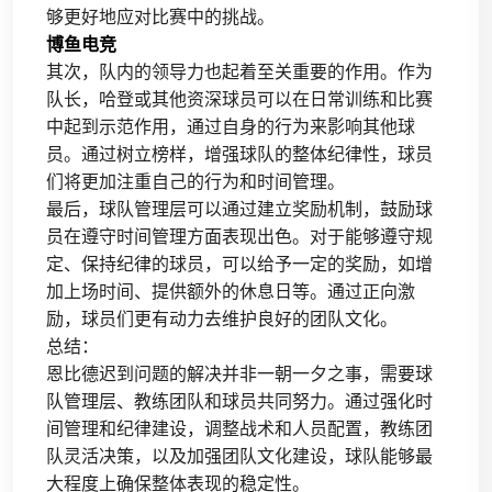
够更好地应对比赛中的挑战。
博鱼电竞
其次，队内的领导力也起着至关重要的作用。作为
队长，哈登或其他资深球员可以在日常训练和比赛
中起到示范作用，通过自身的行为来影响其他球
员。通过树立榜样，增强球队的整体纪律性，球员
们将更加注重自己的行为和时间管理。
最后，球队管理层可以通过建立奖励机制，鼓励球
员在遵守时间管理方面表现出色。对于能够遵守规
定、保持纪律的球员，可以给予一定的奖励，如增
加上场时间、提供额外的休息日等。通过正向激
励，球员们更有动力去维护良好的团队文化。
总结：
恩比德迟到问题的解决并非一朝一夕之事，需要球
队管理层、教练团队和球员共同努力。通过强化时
间管理和纪律建设，调整战术和人员配置，教练团
队灵活决策，以及加强团队文化建设，球队能够最
大程度上确保整体表现的稳定性。