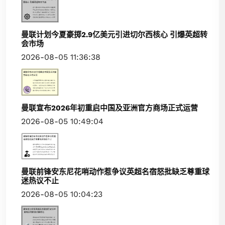
曼联计划今夏豪掷2.9亿美元引进切尔西核心 引爆英超转
会市场
2026-08-05 11:36:38
曼联宣布2026年初重启中国及亚洲官方商场正式运营
2026-08-05 10:49:04
曼联前锋安东尼花哨动作惹争议英超名宿怒批缺乏尊重球
迷热议不止
2026-08-05 10:04:23