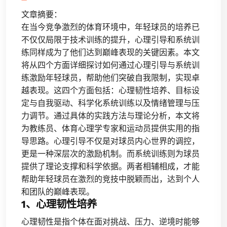
文章摘要：
在当今竞争激烈的体育环境中，年轻球员的培养已
不仅仅局限于技术训练的提升，心理引导和系统训
练同样成为了他们达到巅峰表现的关键因素。本文
将从四个方面详细探讨如何通过心理引导与系统训
练激励年轻球员，帮助他们突破自我限制，实现卓
越表现。这四个方面包括：心理韧性培养、目标设
定与自我驱动、科学化系统训练以及情绪管理与压
力调节。通过具体的实践方法与理论分析，本文将
为教练员、体育心理学专家和运动员提供实用的指
导思路。心理引导不仅是对球员内心世界的调控，
更是一种深层次的激励机制。而系统训练则为球员
提供了理论支撑和科学依据。两者相辅相成，才能
帮助年轻球员在激烈的竞技中脱颖而出，达到个人
和团队的巅峰表现。
1、心理韧性培养
心理韧性是指个体在面对挑战、压力、逆境时能够