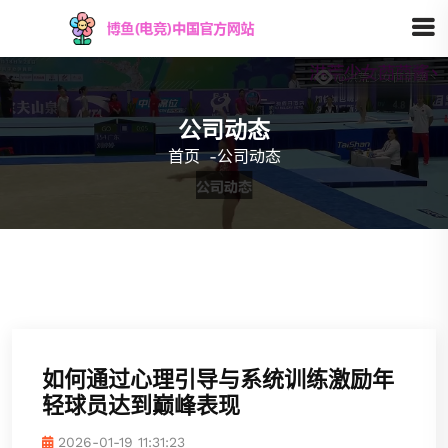
公司动态
首页
-
公司动态
如何通过心理引导与系统训练激励年
轻球员达到巅峰表现
2026-01-19 11:31:23