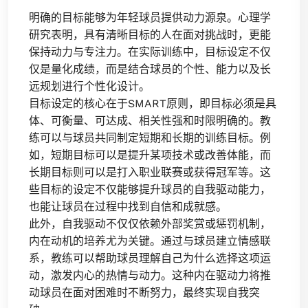
明确的目标能够为年轻球员提供动力源泉。心理学
研究表明，具有清晰目标的人在面对挑战时，更能
保持动力与专注力。在实际训练中，目标设定不仅
仅是量化成绩，而是结合球员的个性、能力以及长
远规划进行个性化设计。
目标设定的核心在于SMART原则，即目标必须是具
体、可衡量、可达成、相关性强和时限明确的。教
练可以与球员共同制定短期和长期的训练目标。例
如，短期目标可以是提升某项技术或改善体能，而
长期目标则可以是打入职业联赛或获得冠军等。这
些目标的设定不仅能够提升球员的自我驱动能力，
也能让球员在过程中找到自信和成就感。
此外，自我驱动不仅仅依赖外部奖赏或惩罚机制，
内在动机的培养尤为关键。通过与球员建立情感联
系，教练可以帮助球员理解自己为什么选择这项运
动，激发内心的热情与动力。这种内在驱动力将推
动球员在面对困难时不断努力，最终实现自我突