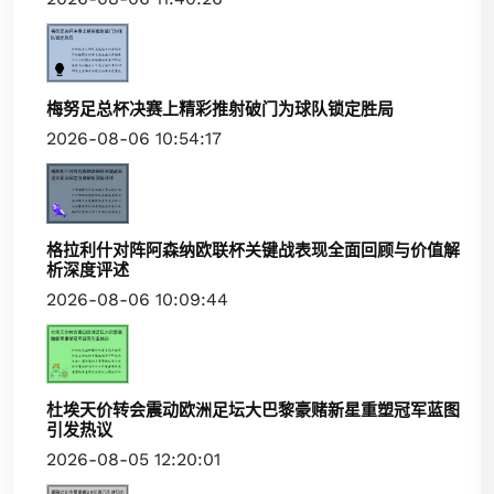
梅努足总杯决赛上精彩推射破门为球队锁定胜局
2026-08-06 10:54:17
格拉利什对阵阿森纳欧联杯关键战表现全面回顾与价值解
析深度评述
2026-08-06 10:09:44
杜埃天价转会震动欧洲足坛大巴黎豪赌新星重塑冠军蓝图
引发热议
2026-08-05 12:20:01