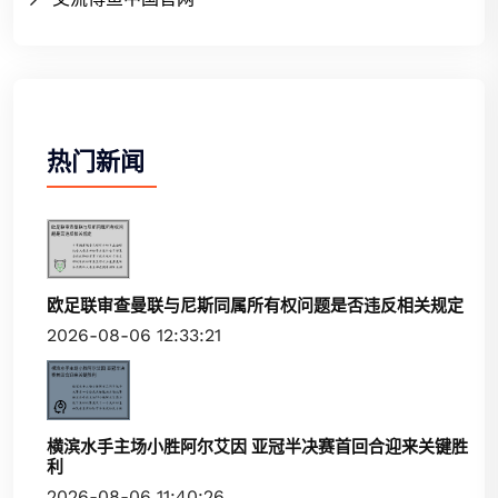
热门新闻
欧足联审查曼联与尼斯同属所有权问题是否违反相关规定
2026-08-06 12:33:21
横滨水手主场小胜阿尔艾因 亚冠半决赛首回合迎来关键胜
利
2026-08-06 11:40:26