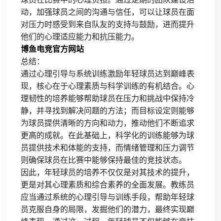
动，加强球员之间的沟通与信任，可以让球员在面
对压力时感受到来自队友的支持与鼓励，进而提升
他们的心理适应能力和抗压能力。
博鱼电竞官方网站
总结：
通过心理引导与系统训练激励年轻球员达到巅峰表
现，核心在于心理素质与科学训练的有机结合。心
理韧性的培养能够帮助球员在压力和挑战中保持冷
静，并寻找到解决问题的方法；而目标设定则能够
为球员提供清晰的方向和动力，推动他们不断追求
更高的成就。在此基础上，科学化的训练能够为球
员提供技术和体能的支持，而情绪管理和压力调节
则确保球员在比赛中能够保持最佳的竞技状态。
因此，年轻球员的培养不仅仅是对其技术的提升，
更是对其心理素质和综合素养的全面发展。教练员
应当通过系统的心理引导与训练手段，帮助年轻球
员克服自身的局限，发掘他们的潜力，最终实现巅