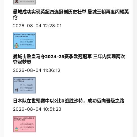
曼城成功实现英超四连冠创历史壮举 曼城王朝再度闪耀英
伦
2026-08-04 12:28:01
曼城击败皇马夺2024-25赛季欧冠冠军 三年内实现两次
夺冠梦想
2026-08-04 11:36:12
日本队在世预赛中以2比0战胜沙特，成功迈向晋级之路
2026-08-04 10:51:23