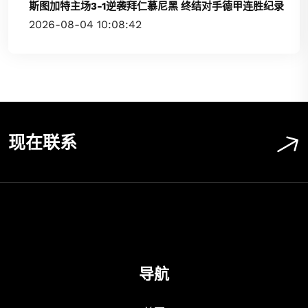
斯图加特主场3-1逆袭拜仁慕尼黑 终结对手德甲连胜纪录
2026-08-04 10:08:42
现在联系
导航